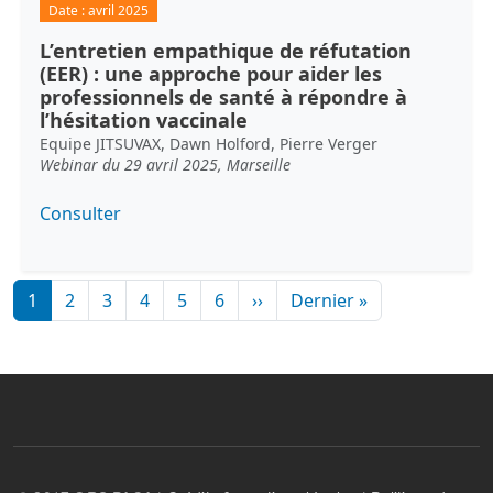
Date :
avril 2025
L’entretien empathique de réfutation
(EER) : une approche pour aider les
professionnels de santé à répondre à
l’hésitation vaccinale
Equipe JITSUVAX, Dawn Holford, Pierre Verger
Webinar du 29 avril 2025, Marseille
Consulter
Pagination
Page suivante
Dernière page
1
2
3
4
5
6
››
Dernier »