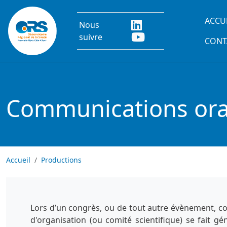
Aller au contenu principal
Main
ACCU
Nous
suivre
CONT
Communications oral
Accueil
Productions
Lors d’un congrès, ou de tout autre évènement, co
d'organisation (ou comité scientifique) se fait g