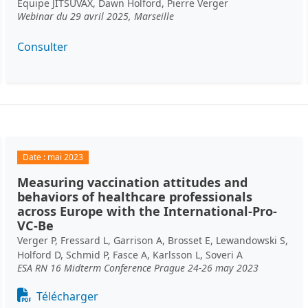
Equipe JITSUVAX, Dawn Holford, Pierre Verger
Webinar du 29 avril 2025, Marseille
Consulter
Date :
mai 2023
Measuring vaccination attitudes and
behaviors of healthcare professionals
across Europe with the International-Pro-
VC-Be
Verger P, Fressard L, Garrison A, Brosset E, Lewandowski S,
Holford D, Schmid P, Fasce A, Karlsson L, Soveri A
ESA RN 16 Midterm Conference Prague 24-26 may 2023
Document
Télécharger