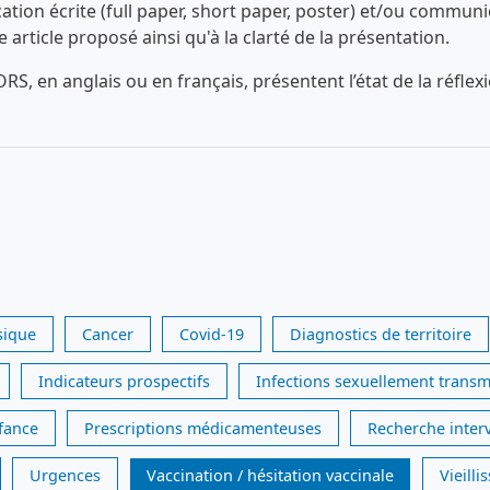
n écrite (full paper, short paper, poster) et/ou communica
ue article proposé ainsi qu'à la clarté de la présentation.
RS, en anglais ou en français, présentent l’état de la réfl
sique
Cancer
Covid-19
Diagnostics de territoire
Indicateurs prospectifs
Infections sexuellement transm
nfance
Prescriptions médicamenteuses
Recherche inter
Urgences
Vaccination / hésitation vaccinale
Vieill