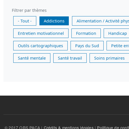
Filtrer par thèmes
- Tout -
Addictions
Alimentation / Activité phy
Entretien motivationnel
Formation
Handicap
Outils cartographiques
Pays du Sud
Petite e
Santé mentale
Santé travail
Soins primaires
© 2017 ORS PACA |
Crédits & mentions légales
|
Politique de confi