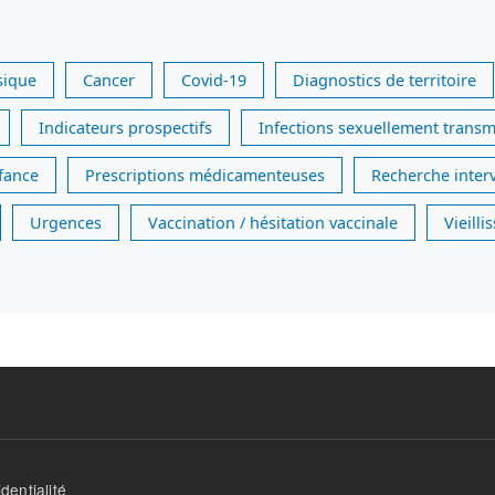
sique
Cancer
Covid-19
Diagnostics de territoire
Indicateurs prospectifs
Infections sexuellement transm
nfance
Prescriptions médicamenteuses
Recherche inter
Urgences
Vaccination / hésitation vaccinale
Vieill
dentialité