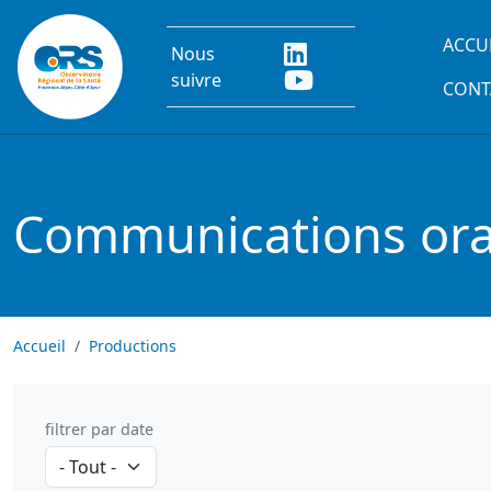
Aller au contenu principal
Main
ACCU
Nous
suivre
CONT
Communications oral
Accueil
Productions
filtrer par date