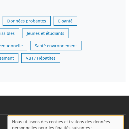
Données probantes
E-santé
issibles
Jeunes et étudiants
ventionnelle
Santé environnement
issement
VIH / Hépatites
Nous utilisons des cookies et traitons des données
User account menu
A
personnelles pour les finalités suivantes :
Se connecter