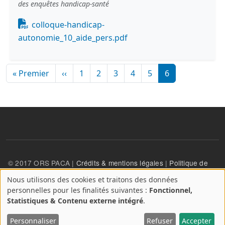
des enquêtes handicap-santé
Document
colloque-handicap-
autonomie_10_aide_pers.pdf
Pagination
Première page
Page précédente
« Premier
‹‹
1
2
3
4
5
6
© 2017 ORS PACA |
Crédits & mentions légales
|
Politique de
confidentialité
Nous utilisons des cookies et traitons des données
A
personnelles pour les finalités suivantes :
Fonctionnel,
propos
User account menu
Statistiques & Contenu externe intégré
.
Se connecter
des
cookies
Personnaliser
Refuser
Accepter