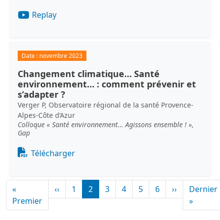
Replay
Date :
novembre 2023
Changement climatique… Santé
environnement… : comment prévenir et
s’adapter ?
Verger P, Observatoire régional de la santé Provence-
Alpes-Côte d’Azur
Colloque « Santé environnement… Agissons ensemble ! »,
Gap
Document
Télécharger
Pagination
Page précédente
Page suiva
«
‹‹
1
2
3
4
5
6
››
Dernier
Première page
Derniè
Premier
»