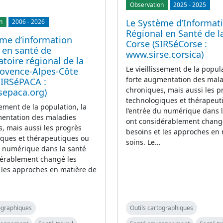
Observation
2025
-
2025
Le Système d’Informat
n
2006
-
2026
Régional en Santé de l
ème d’information
Corse (SIRSéCorse :
 en santé de
www.sirse.corsica)
atoire régional de la
Le vieillissement de la popula
rovence-Alpes-Côte
forte augmentation des mal
SIRSéPACA :
chroniques, mais aussi les p
sepaca.org)
technologiques et thérapeut
sement de la population, la
l’entrée du numérique dans 
mentation des maladies
ont considérablement chang
, mais aussi les progrès
besoins et les approches en
iques et thérapeutiques ou
soins. Le…
u numérique dans la santé
dérablement changé les
 les approches en matière de
tographiques
Outils cartographiques