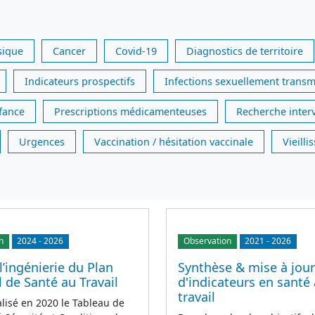
sique
Cancer
Covid-19
Diagnostics de territoire
Indicateurs prospectifs
Infections sexuellement transm
nfance
Prescriptions médicamenteuses
Recherche inter
Urgences
Vaccination / hésitation vaccinale
Vieill
n
2024
-
2026
Observation
2021
-
2026
l’ingénierie du Plan
Synthèse & mise à jour
 de Santé au Travail
d'indicateurs en santé
travail
alisé en 2020 le Tableau de