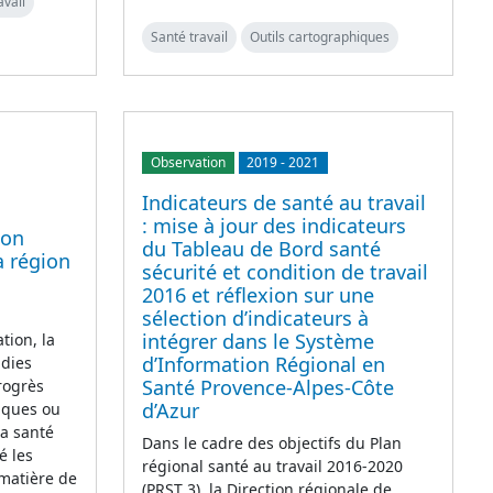
avail
Santé travail
Outils cartographiques
Observation
2019
-
2021
Indicateurs de santé au travail
: mise à jour des indicateurs
ion
du Tableau de Bord santé
a région
sécurité et condition de travail
2016 et réflexion sur une
sélection d’indicateurs à
intégrer dans le Système
tion, la
d’Information Régional en
adies
Santé Provence-Alpes-Côte
rogrès
d’Azur
iques ou
la santé
Dans le cadre des objectifs du Plan
é les
régional santé au travail 2016-2020
 matière de
(PRST 3), la Direction régionale de