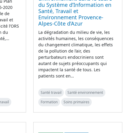
du Plan
du Système d’Information en
16-2020
Santé, Travail et
le de
Environnement Provence-
vail et
Alpes-Côte d’Azur
icité l’ORS
on du
La dégradation du milieu de vie, les
nté,…
activités humaines, les conséquences
du changement climatique, les effets
de la pollution de l’air, des
perturbateurs endocriniens sont
autant de sujets préoccupants qui
impactent la santé de tous. Les
patients sont en…
Santé travail
Santé environnement
ravail
Formation
Soins primaires