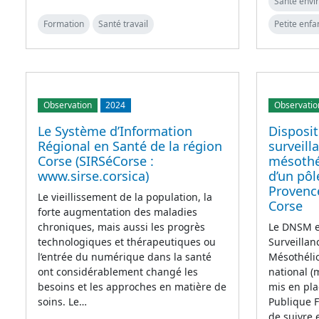
Santé env
Formation
Santé travail
Petite enfa
Observation
2024
Observatio
Le Système d’Information
Disposit
Régional en Santé de la région
surveill
Corse (SIRSéCorse :
mésothé
www.sirse.corsica)
d’un pôl
Provence
Le vieillissement de la population, la
Corse
forte augmentation des maladies
chroniques, mais aussi les progrès
Le DNSM es
technologiques et thérapeutiques ou
Surveilla
l’entrée du numérique dans la santé
Mésothélio
ont considérablement changé les
national (
besoins et les approches en matière de
mis en pla
soins. Le…
Publique F
de suivre