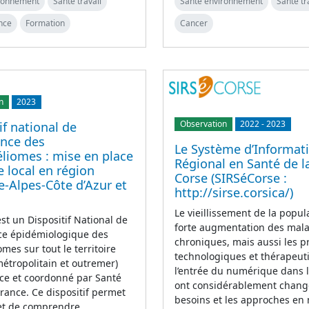
ironnement
Santé travail
Santé environnement
Santé tr
nce
Formation
Cancer
n
2023
Observation
2022
-
2023
if national de
ance des
Le Système d’Informat
liomes : mise en place
Régional en Santé de l
e local en région
Corse (SIRSéCorse :
-Alpes-Côte d’Azur et
http://sirse.corsica/)
Le vieillissement de la popula
t un Dispositif National de
forte augmentation des mal
nce épidémiologique des
chroniques, mais aussi les p
mes sur tout le territoire
technologiques et thérapeut
métropolitain et outremer)
l’entrée du numérique dans 
ce et coordonné par Santé
ont considérablement chang
rance. Ce dispositif permet
besoins et les approches en
 et de comprendre