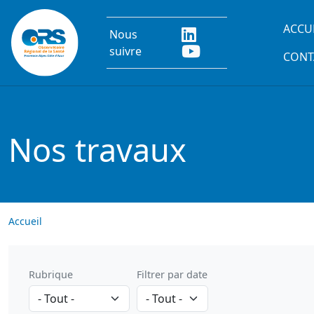
Aller au contenu principal
Main
ACCU
Nous
suivre
CONT
Nos travaux
Accueil
Rubrique
Filtrer par date