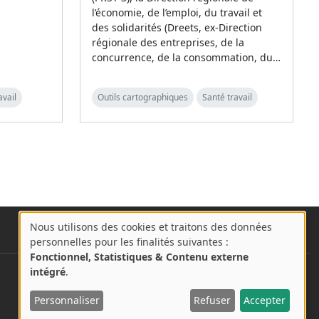
l’économie, de l’emploi, du travail et
des solidarités (Dreets, ex-Direction
régionale des entreprises, de la
concurrence, de la consommation, du…
avail
Outils cartographiques
Santé travail
Nous utilisons des cookies et traitons des données
A
personnelles pour les finalités suivantes :
propos
Fonctionnel, Statistiques & Contenu externe
des
intégré
.
User account menu
Se connecter
cookies
Personnaliser
Refuser
Accepter
sur