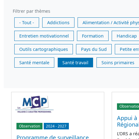
Filtrer par thèmes
- Tout -
Addictions
Alimentation / Activité phy
Entretien motivationnel
Formation
Handicap
Outils cartographiques
Pays du Sud
Petite e
Santé mentale
Santé travail
Soins primaires
Observatio
Appui à 
Régional
Observation
2024
-
2027
L’ORS a ré
Programme de surveillance