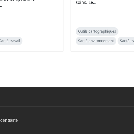
soins. Le…
n…
Outils cartographiques
Santé travail
Santé environnement
Santé tr
dentialité