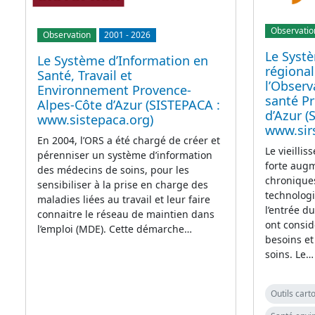
Observatio
Observation
2001
-
2026
Le Syst
Le Système d’Information en
régional
Santé, Travail et
l’Observ
Environnement Provence-
santé P
Alpes-Côte d’Azur (SISTEPACA :
d’Azur (
www.sistepaca.org)
www.sir
En 2004, l’ORS a été chargé de créer et
Le vieillis
pérenniser un système d’information
forte aug
des médecins de soins, pour les
chroniques
sensibiliser à la prise en charge des
technolog
maladies liées au travail et leur faire
l’entrée d
connaitre le réseau de maintien dans
ont consi
l’emploi (MDE). Cette démarche…
besoins et
soins. Le…
Outils car