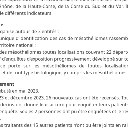
hône, de la Haute-Corse, de la Corse du Sud et du Var. Il 
de différents indicateurs.
ie
anise autour de 3 entités :
 unique d’identification des cas de mésothéliomes rassem
rritoire national ;
e des mésothéliomes toutes localisations couvrant 22 dépar
if d’enquêtes d’exposition progressivement développé sur tou
nce porte sur les mésothéliomes de toutes localisation
..) et de tout type histologique, y compris les mésothéliomes p
cement
ébuté en mai 2023.
23 et décembre 2023, 26 nouveaux cas ont été recensés. Tou
decins ont donné leur accord pour enquêter leurs patients.
l’enquête. Seules 2 personnes ont pu être enquêtées et le res
.
s traitants des 15 autres patients n’ont pu être joints en 