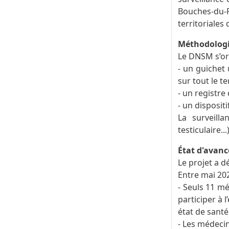
Bouches-du-R
territoriales 
Méthodolog
Le DNSM s’org
- un guichet
sur tout le te
- un registr
- un disposit
La surveilla
testiculaire.
État d'avan
Le projet a d
Entre mai 20
- Seuls 11 mé
participer à 
état de santé
- Les médecin