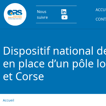
Aller au contenu principal
Main
ACCU
Nous
suivre
CONT
Dispositif national 
en place d’un pôle l
et Corse
Accueil