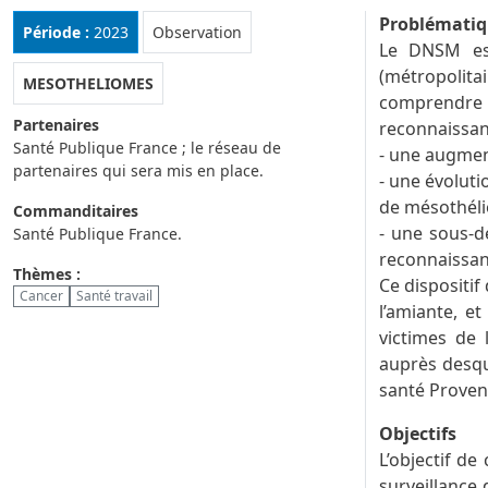
Problémati
Rubrique :
Période :
2023
Observation
Le DNSM est
(métropolit
MESOTHELIOMES
comprendre l’
Partenaires
reconnaissan
Santé Publique France ; le réseau de
- une augmen
partenaires qui sera mis en place.
- une évoluti
de mésothéli
Commanditaires
- une sous-d
Santé Publique France.
reconnaissan
Thèmes :
Ce dispositif
Cancer
Santé travail
l’amiante, e
victimes de 
auprès desque
santé Provenc
Objectifs
L’objectif de
surveillance