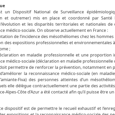
que
 un Dispositif National de Surveillance épidémiologiq
ain et outremer) mis en place et coordonné par Santé P
évolution et les disparités territoriales et nationales de 
ce médico-sociale. On observe actuellement en France :
tation de l’incidence des mésothéliomes chez les hommes e
on des expositions professionnelles et environnementales à 
ome ;
éclaration en maladie professionnelle et une proportion
ce médico-sociale (déclaration en maladie professionnelle 
 doit permettre de renforcer la prévention, notamment en p
t d’améliorer la reconnaissance médico-sociale (en maladi
l’amiante-Fiva) des personnes atteintes d’un mésothélio
ls elle délègue contractuellement une partie des activités.
e-Alpes-Côte d’Azur a été contacté afin qu’il puisse être un P
 ce dispositif est de permettre le recueil exhaustif et l’e
 des expositions et la reconnaissance médico-sociale des 