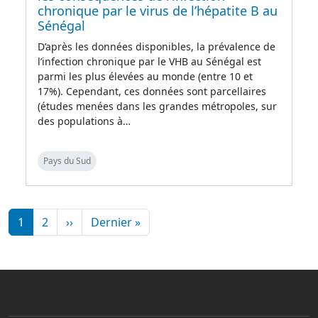
chronique par le virus de l’hépatite B au
Sénégal
D’après les données disponibles, la prévalence de
l’infection chronique par le VHB au Sénégal est
parmi les plus élevées au monde (entre 10 et
17%). Cependant, ces données sont parcellaires
(études menées dans les grandes métropoles, sur
des populations à…
Pays du Sud
Pagination
Page suivante
Dernière page
1
2
››
Dernier »