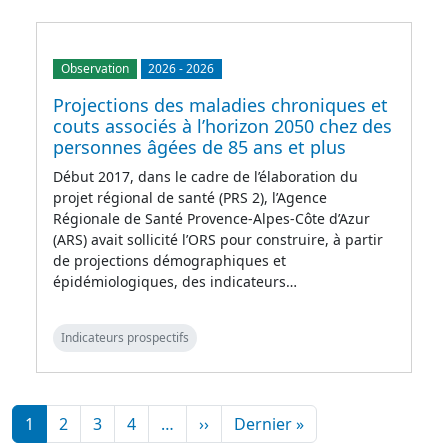
Observation
2026
-
2026
Projections des maladies chroniques et
couts associés à l’horizon 2050 chez des
personnes âgées de 85 ans et plus
Début 2017, dans le cadre de l’élaboration du
projet régional de santé (PRS 2), l’Agence
Régionale de Santé Provence-Alpes-Côte d’Azur
(ARS) avait sollicité l’ORS pour construire, à partir
de projections démographiques et
épidémiologiques, des indicateurs…
Indicateurs prospectifs
Pagination
Page suivante
Dernière page
1
2
3
4
…
››
Dernier »