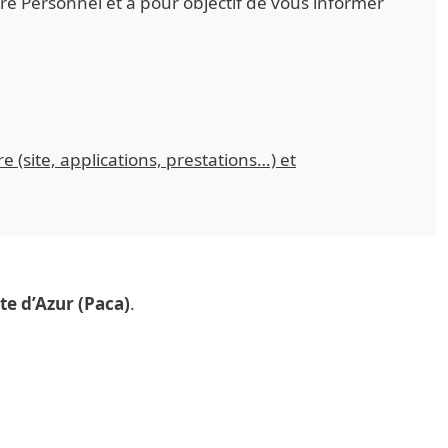
e Personnel et a pour objectif de vous informer
re (site, applications, prestations…) et
te d’Azur (Paca)
.