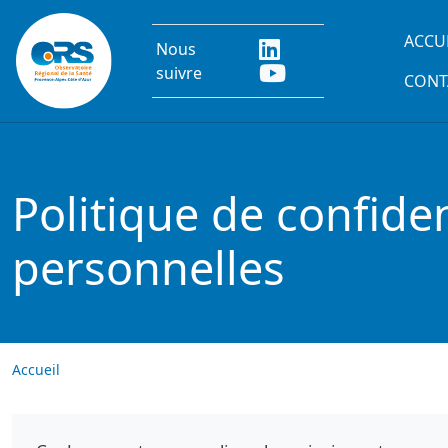
Aller au contenu principal
Main
ACCU
Nous
suivre
CONT
Politique de confide
personnelles
Accueil