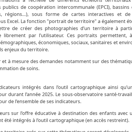
rmations à l’échelle de différents échelons territoria
s publics de coopération intercommunale (EPCI), bassins 
s, régions…), sous forme de cartes interactives et de
s Excel. La fonction "portrait de territoire" a également 
ettre de créer des photographies d’un territoire à part
librement par l’utilisateur. Ces portraits permettent, à
 démographiques, économiques, sociaux, sanitaires et env
 enjeux du territoire.
fur et à mesure des demandes notamment sur des thématiqu
ommation de soins.
ndicateurs intégrés dans l’outil cartographique ainsi qu’u
our durant l’année 2025. Le sous-observatoire santé-travai
 jour de l’ensemble de ses indicateurs.
eurs sur l’offre éducative à destination des enfants avec 
té intégrés à l’outil cartographique (en accès restreint).