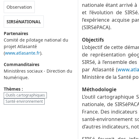
nationale étant arrivé à
Rubrique :
Observation
et l’évolution de SIR
l’expérience acquise p
SIRSéNATIONAL
(SIRSéPACA).
Partenaires
Objectifs
Comité de pilotage national du
projet Atlasanté
L’objectif de cette démar
(
www.atlasante.fr
).
de représentation géo
SIRSé, à l’ensemble des a
Commanditaires
par Atlasanté (
www.atla
Ministères sociaux - Direction du
Ministère de la Santé po
Numérique.
Thèmes :
Méthodologie
Outils cartographiques
L’outil cartographique 
Santé environnement
nationale, de SIRSéPACA
France. Des indicateurs
santé-environnement son
d’autres indicateurs, no