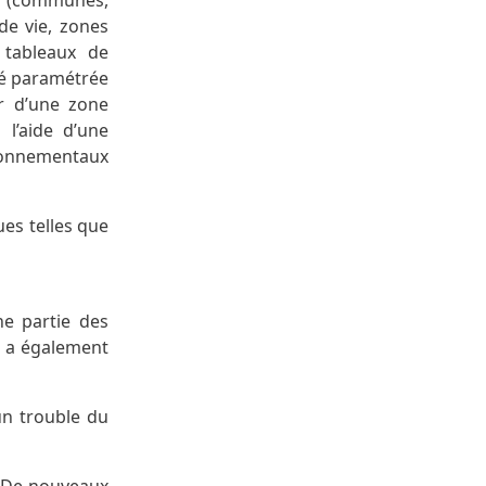
ux (communes,
de vie, zones
 tableaux de
été paramétrée
ir d’une zone
 l’aide d’une
ironnementaux
es telles que
ne partie des
l a également
un trouble du