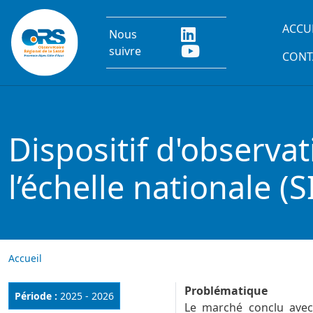
Aller au contenu principal
Main
ACCU
Nous
suivre
CONT
Dispositif d'observa
l’échelle nationale (S
Accueil
Problématique
Période :
2025 - 2026
Le marché conclu avec 