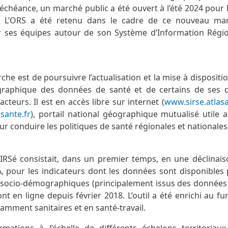
 échéance, un marché public a été ouvert à l’été 2024 pour 
Sé. L’ORS a été retenu dans le cadre de ce nouveau ma
ar ses équipes autour de son Système d’Information Régi
che est de poursuivre l’actualisation et la mise à dispositio
graphique des données de santé et de certains de ses d
cteurs. Il est en accès libre sur internet (
www.sirse.atlasa
sante.fr
), portail national géographique mutualisé utile 
ur conduire les politiques de santé régionales et nationales
SIRSé consistait, dans un premier temps, en une déclinaison
, pour les indicateurs dont les données sont disponibles 
 socio-démographiques (principalement issus des données d
t en ligne depuis février 2018. L’outil a été enrichi au fu
tamment sanitaires et en santé-travail.