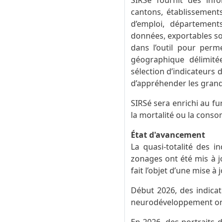
SIRSé fournit des info
cantons, établissement
d’emploi, département
données, exportables sou
dans l’outil pour perm
géographique délimitée 
sélection d’indicateurs
d’appréhender les grands
SIRSé sera enrichi au 
la mortalité ou la cons
État d'avancement
La quasi-totalité des i
zonages ont été mis à j
fait l’objet d’une mise à
Début 2026, des indicat
neurodéveloppement ont é