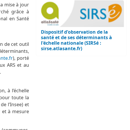
la mise à jour
rché grâce à
onal en Santé
Dispositif d'observation de la
santé et de ses déterminants à
l'échelle nationale (SIRSé :
n de cet outil
sirse.atlasante.fr)
éterminants,
nte.fr
), porté
aux ARS et au
.
, à l’échelle
pour toute la
e l’Insee) et
r et à mesure