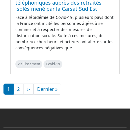
téléphoniques auprès des retraités
isolés mené par la Carsat Sud Est
Face à l’épidémie de Covid-19, plusieurs pays dont
la France ont incité les personnes âgées à se
confiner et à respecter des mesures de
distanciation sociale. Suite à ces mesures, de
nombreux chercheurs et acteurs ont alerté sur les
conséquences négatives que…
Vieillissement
Covid-19
Pagination
Page suivante
Dernière page
1
2
››
Dernier »