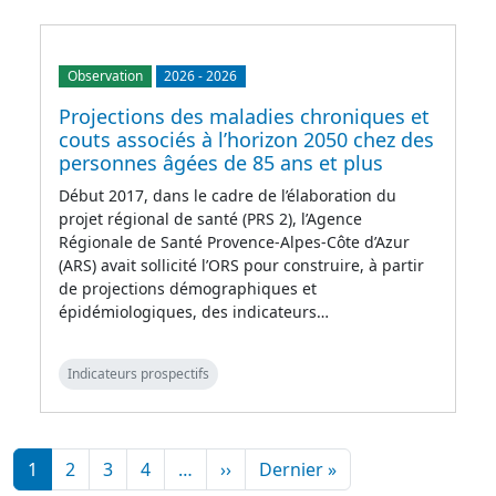
Observation
2026
-
2026
Projections des maladies chroniques et
couts associés à l’horizon 2050 chez des
personnes âgées de 85 ans et plus
Début 2017, dans le cadre de l’élaboration du
projet régional de santé (PRS 2), l’Agence
Régionale de Santé Provence-Alpes-Côte d’Azur
(ARS) avait sollicité l’ORS pour construire, à partir
de projections démographiques et
épidémiologiques, des indicateurs…
Indicateurs prospectifs
Pagination
Page suivante
Dernière page
1
2
3
4
…
››
Dernier »