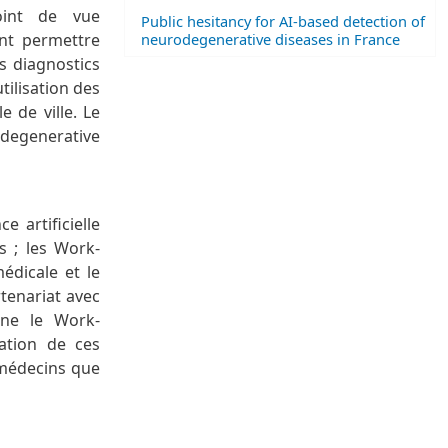
oint de vue
Public hesitancy for AI-based detection of
neurodegenerative diseases in France
ent permettre
es diagnostics
tilisation des
 de ville. Le
odegenerative
 artificielle
s ; les Work-
édicale et le
rtenariat avec
erne le Work-
sation de ces
 médecins que