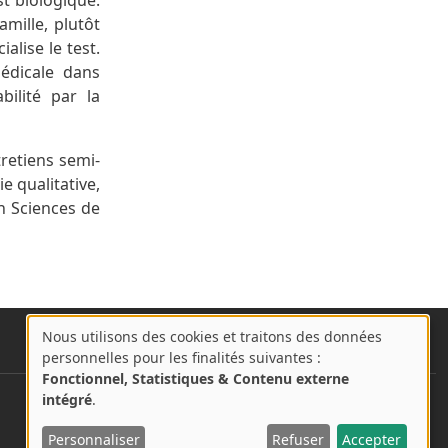
t biologique.
amille, plutôt
lise le test.
médicale dans
bilité par la
tretiens semi-
e qualitative,
n Sciences de
Nous utilisons des cookies et traitons des données
A
personnelles pour les finalités suivantes :
propos
Fonctionnel, Statistiques & Contenu externe
des
intégré
.
User account menu
cookies
Se connecter
Personnaliser
Refuser
Accepter