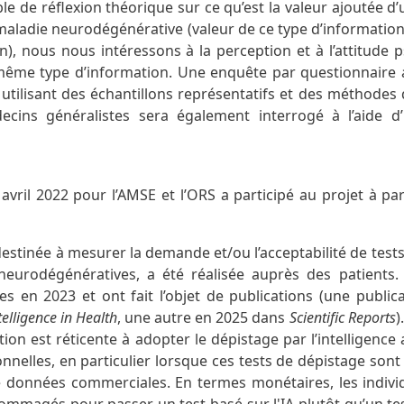
e de réflexion théorique sur ce qu’est la valeur ajoutée d
maladie neurodégénérative (valeur de ce type d’information 
on), nous nous intéressons à la perception et à l’attitude 
même type d’information. Une enquête par questionnaire a
utilisant des échantillons représentatifs et des méthodes 
ecins généralistes sera également interrogé à l’aide d
vril 2022 pour l’AMSE et l’ORS a participé au projet à par
destinée à mesurer la demande et/ou l’acceptabilité de test
eurodégénératives, a été réalisée auprès des patients.
tes en 2023 et ont fait l’objet de publications (une publi
ntelligence in Health
, une autre en 2025 dans
Scientific Reports
)
n est réticente à adopter le dépistage par l’intelligence art
nelles, en particulier lorsque ces tests de dépistage sont
 données commerciales. En termes monétaires, les indivi