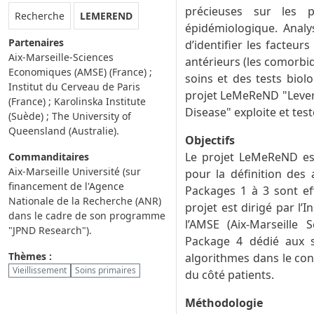
précieuses sur les p
Rubrique :
Recherche
LEMEREND
épidémiologique. Analys
Partenaires
d’identifier les facteur
Aix-Marseille-Sciences
antérieurs (les comorbid
Economiques (AMSE) (France) ;
soins et des tests biol
Institut du Cerveau de Paris
projet LeMeReND "Levera
(France) ; Karolinska Institute
Disease" exploite et tes
(Suède) ; The University of
Queensland (Australie).
Objectifs
Le projet LeMeReND est
Commanditaires
Aix-Marseille Université (sur
pour la définition des
financement de l'Agence
Packages 1 à 3 sont ef
Nationale de la Recherche (ANR)
projet est dirigé par l’
dans le cadre de son programme
l’AMSE (Aix-Marseille 
"JPND Research").
Package 4 dédié aux sci
Thèmes :
algorithmes dans le con
Vieillissement
Soins primaires
du côté patients.
Méthodologie