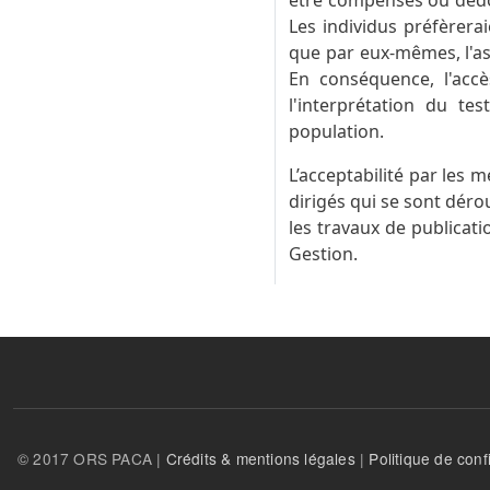
être compensés ou dédom
Les individus préfèrerai
que par eux-mêmes, l'as
En conséquence, l'accè
l'interprétation du te
population.
L’acceptabilité par les 
dirigés qui se sont dérou
les travaux de publicat
Gestion.
© 2017 ORS PACA |
Crédits & mentions légales
|
Politique de confi