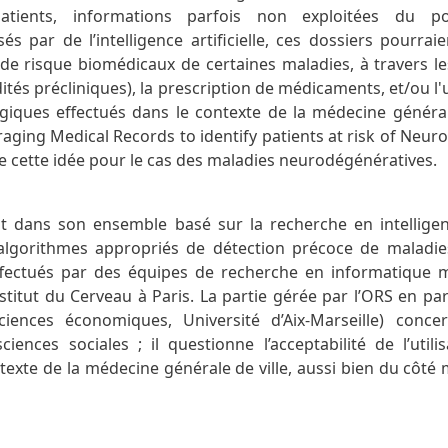
atients, informations parfois non exploitées du p
és par de l’intelligence artificielle, ces dossiers pourrai
s de risque biomédicaux de certaines maladies, à travers l
ités précliniques), la prescription de médicaments, et/ou l'u
ogiques effectués dans le contexte de la médecine générale
ging Medical Records to identify patients at risk of Neur
te cette idée pour le cas des maladies neurodégénératives.
 dans son ensemble basé sur la recherche en intelligence
 algorithmes appropriés de détection précoce de maladie
fectués par des équipes de recherche en informatique m
Institut du Cerveau à Paris. La partie gérée par l’ORS en pa
Sciences économiques, Université d’Aix-Marseille) conc
ences sociales ; il questionne l’acceptabilité de l’utili
texte de la médecine générale de ville, aussi bien du côté