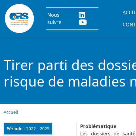
Aller au contenu principal
Main
ACCU
Nous
suivre
CONT
Tirer parti des dossi
risque de maladies 
Accueil
Problématique
Période :
2022 - 2025
Les dossiers de santé