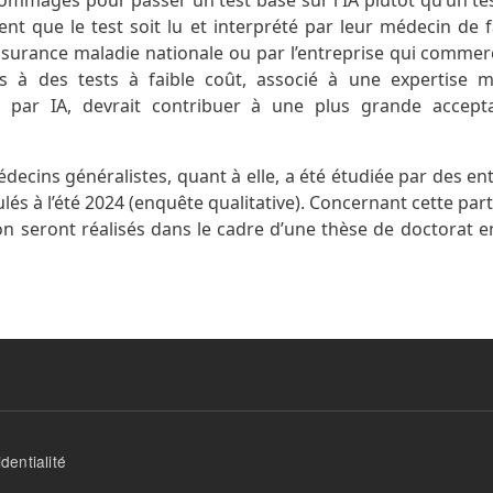
magés pour passer un test basé sur l'IA plutôt qu’un tes
ent que le test soit lu et interprété par leur médecin de f
surance maladie nationale ou par l’entreprise qui commercia
s à des tests à faible coût, associé à une expertise 
st par IA, devrait contribuer à une plus grande accepta
médecins généralistes, quant à elle, a été étudiée par des en
lés à l’été 2024 (enquête qualitative). Concernant cette parti
ion seront réalisés dans le cadre d’une thèse de doctorat e
dentialité