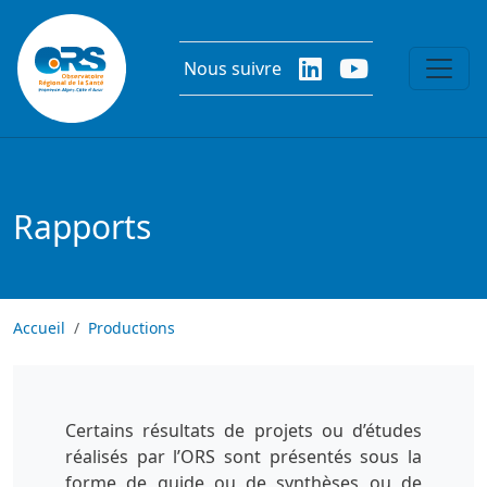
Aller au contenu principal
Nous suivre
Rapports
Accueil
Productions
Certains résultats de projets ou d’études
réalisés par l’ORS sont présentés sous la
forme de guide ou de synthèses ou de