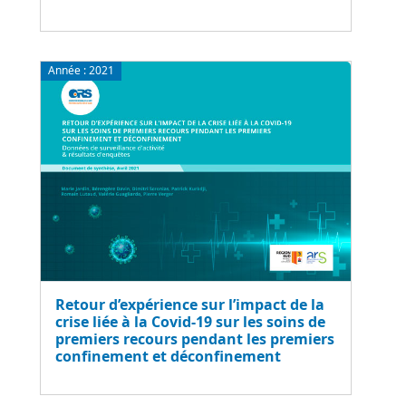
Année :
2021
Retour d’expérience sur l’impact de la
crise liée à la Covid-19 sur les soins de
premiers recours pendant les premiers
confinement et déconfinement