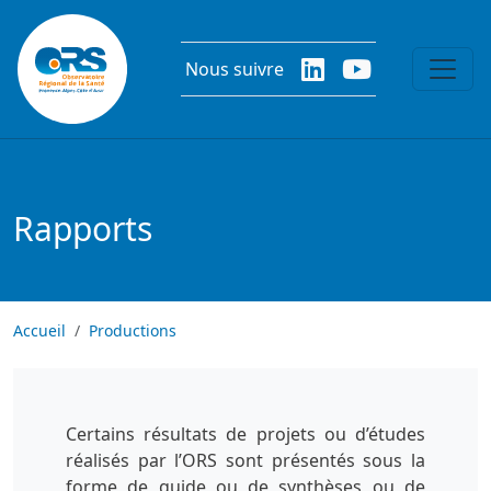
Aller au contenu principal
Nous suivre
Rapports
Accueil
Productions
Certains résultats de projets ou d’études
réalisés par l’ORS sont présentés sous la
forme de guide ou de synthèses ou de