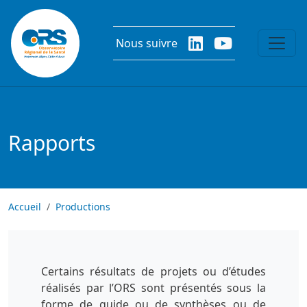
Aller au contenu principal
Nous suivre
Rapports
Accueil
Productions
Certains résultats de projets ou d’études
réalisés par l’ORS sont présentés sous la
forme de guide ou de synthèses ou de