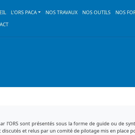
 navigation
EIL
L'ORS PACA
NOS TRAVAUX
NOS OUTILS
NOS FO
ACT
 par l’ORS sont présentés sous la forme de guide ou de sy
t discutés et relus par un comité de pilotage mis en place p