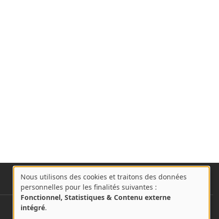
Nous utilisons des cookies et traitons des données
A
personnelles pour les finalités suivantes :
propos
Fonctionnel, Statistiques & Contenu externe
des
intégré
.
User account menu
Se connecter