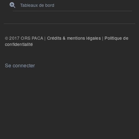
Tableaux de bord
© 2017 ORS PACA |
Crédits & mentions légales
|
Politique de
confidentialité
User account menu
Se connecter