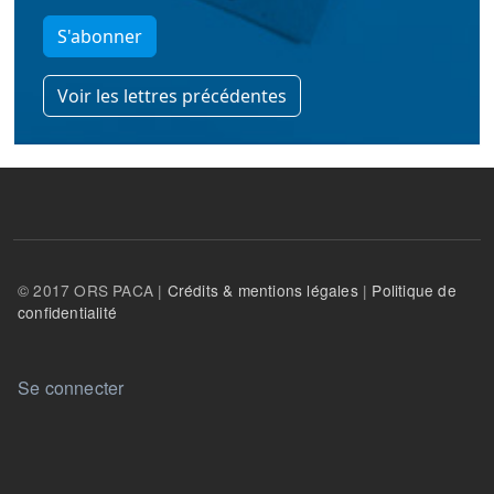
S'abonner
Voir les lettres précédentes
© 2017 ORS PACA |
Crédits & mentions légales
|
Politique de
confidentialité
User account menu
Se connecter