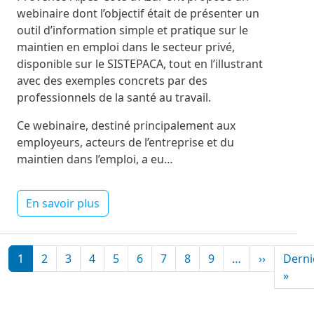
webinaire dont l’objectif était de présenter un
outil d’information simple et pratique sur le
maintien en emploi dans le secteur privé,
disponible sur le SISTEPACA, tout en l’illustrant
avec des exemples concrets par des
professionnels de la santé au travail.
Ce webinaire, destiné principalement aux
employeurs, acteurs de l’entreprise et du
maintien dans l’emploi, a eu…
En savoir plus
Pagination
Page sui
1
2
3
4
5
6
7
8
9
…
››
Derni
Dern
»