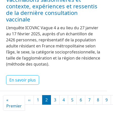
contexte, expériences et ressentis
de la dernière consultation
vaccinale
L’enquête ICOVAC Vague 4 a eu lieu du 27 janvier
au 17 février 2025, auprès d’un échantillon de
2426 personnes, représentatif de la population
adulte résidant en France métropolitaine selon
l’âge, le sexe, la catégorie socioprofessionnelle, la
taille de l’agglomération et la région de résidence
(méthode des quotas).
En savoir plus
Pagination
Page précédente
«
‹‹
1
2
3
4
5
6
7
8
9
Première page
Premier