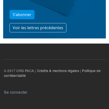
S'abonner
Voir les lettres précédentes
© 2017 ORS PACA |
Crédits & mentions légales
|
Politique de
confidentialité
User account menu
Se connecter