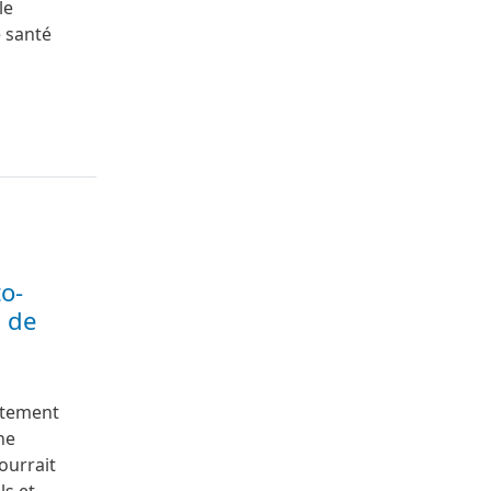
le
e santé
to-
s de
ettement
ne
ourrait