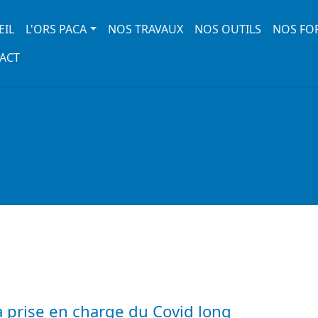
 navigation
EIL
L'ORS PACA
NOS TRAVAUX
NOS OUTILS
NOS FO
ACT
a prise en charge du Covid long