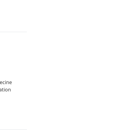
decine
ation