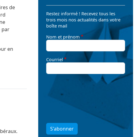
ires de
Restez informé ! Recevez tous les
ord
trois mois nos actualités dans votre
ine
boîte mail
e par
Nom et prénom
our en
Courriel
S'abonner
ibéraux.