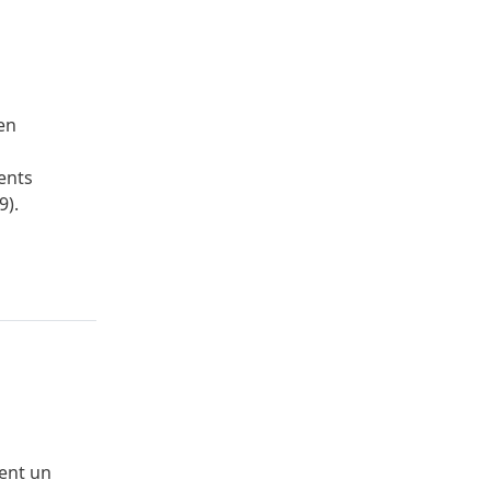
en
ents
9).
tent un