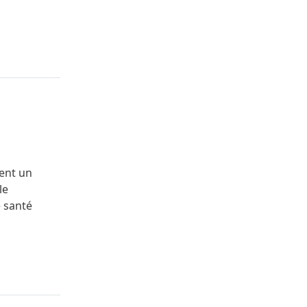
tent un
le
e santé