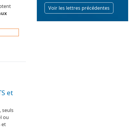
ptent
Voir les lettres précédentes
aux
TS et
, seuls
l ou
 et