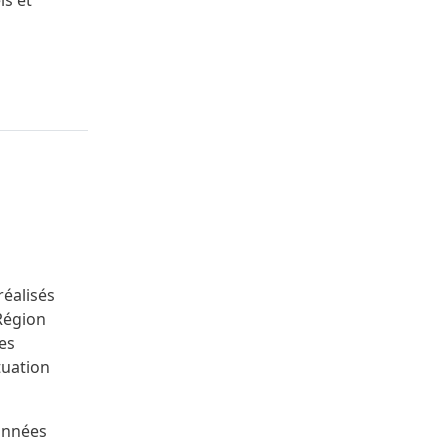
ls et
réalisés
 Région
es
tuation
onnées