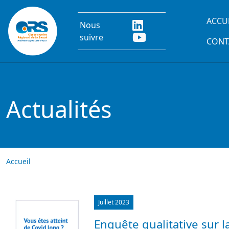
Aller au contenu principal
Main
ACCU
Nous
suivre
CONT
Actualités
Accueil
Image
Juillet 2023
Enquête qualitative sur l