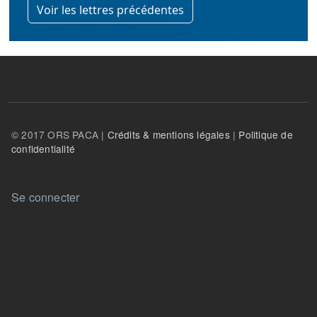
Voir les lettres précédentes
© 2017 ORS PACA |
Crédits & mentions légales
|
Politique de
confidentialité
User account menu
Se connecter