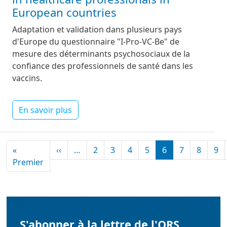
European countries
Adaptation et validation dans plusieurs pays
d'Europe du questionnaire "I-Pro-VC-Be" de
mesure des déterminants psychosociaux de la
confiance des professionnels de santé dans les
vaccins.
En savoir plus
Pagination
Page précédente
«
‹‹
…
2
3
4
5
6
7
8
9
Première page
Premier
S'abonner à la lettre de l'ORS