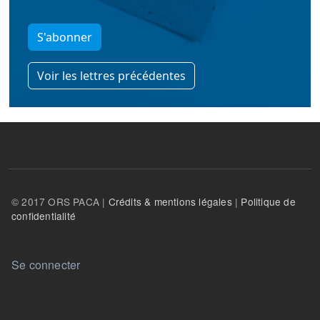
S'abonner
Voir les lettres précédentes
© 2017 ORS PACA |
Crédits & mentions légales
|
Politique de
confidentialité
User account menu
Se connecter