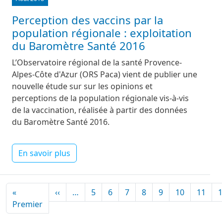
Perception des vaccins par la
population régionale : exploitation
du Baromètre Santé 2016
L’Observatoire régional de la santé Provence-
Alpes-Côte d'Azur (ORS Paca) vient de publier une
nouvelle étude sur sur les opinions et
perceptions de la population régionale vis-à-vis
de la vaccination, réalisée à partir des données
du Baromètre Santé 2016.
En savoir plus
Pagination
Page précédente
«
‹‹
…
5
6
7
8
9
10
11
Première page
Premier