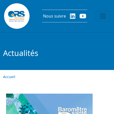
Aller au contenu principal
Nous suivre
Actualités
Accueil
Image