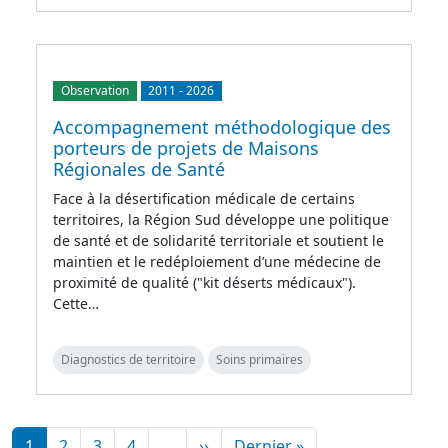
Observation
2011
-
2026
Accompagnement méthodologique des
porteurs de projets de Maisons
Régionales de Santé
Face à la désertification médicale de certains
territoires, la Région Sud développe une politique
de santé et de solidarité territoriale et soutient le
maintien et le redéploiement d’une médecine de
proximité de qualité ("kit déserts médicaux").
Cette…
Diagnostics de territoire
Soins primaires
Pagination
Page suivante
Dernière page
1
2
3
4
…
››
Dernier »