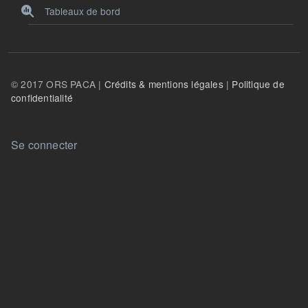
Tableaux de bord
© 2017 ORS PACA |
Crédits & mentions légales
|
Politique de
confidentialité
User account menu
Se connecter