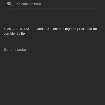
Tableaux de bord
© 2017 ORS PACA |
Crédits & mentions légales
|
Politique de
confidentialité
User account menu
Se connecter