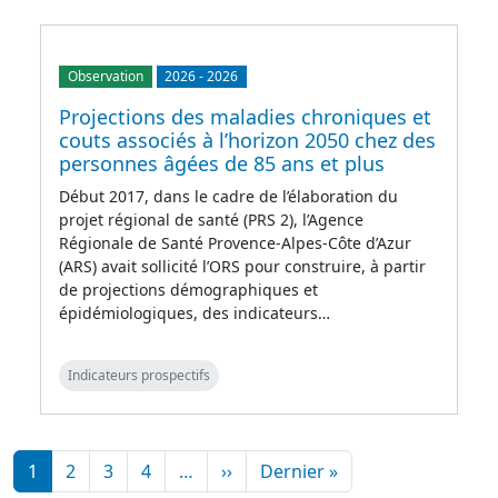
Observation
2026
-
2026
Projections des maladies chroniques et
couts associés à l’horizon 2050 chez des
personnes âgées de 85 ans et plus
Début 2017, dans le cadre de l’élaboration du
projet régional de santé (PRS 2), l’Agence
Régionale de Santé Provence-Alpes-Côte d’Azur
(ARS) avait sollicité l’ORS pour construire, à partir
de projections démographiques et
épidémiologiques, des indicateurs…
Indicateurs prospectifs
Pagination
Page suivante
Dernière page
1
2
3
4
…
››
Dernier »