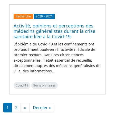
Recherche
2020
-
2021
Activité, opinions et perceptions des
médecins généralistes durant la crise
sanitaire liée à la Covid-19
L’épidémie de Covid-19 et les confinements ont
profondément bouleversé l’activité médicale de
premier recours. Dans ces circonstances
exceptionnelles, il était essentiel de recueillir,
directement auprès des médecins généralistes de
ville, des informations…
Covid-19
Soins primaires
Pagination
Page suivante
Dernière page
1
2
››
Dernier »