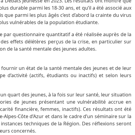
gora Débats Jeunesse en 2023. Les résultats ont montré que
lus durable parmi les 18-30 ans, et qu’il a été associé aux
is que parmi les plus âgés c’est d’abord la crainte du virus
es plus vulnérables de la population étudiante.
 par questionnaire quantitatif a été réalisée auprès de la
s effets délétères perçus de la crise, en particulier sur
tion de la santé mentale des jeunes adultes.
 fournir un état de la santé mentale des jeunes et de leur
 d’activité (actifs, étudiants ou inactifs) et selon leurs
un quart des jeunes, à la fois sur leur santé, leur situation
gories de jeunes présentant une vulnérabilité accrue en
rité financière, femmes, inactifs). Ces résultats ont été
-Alpes-Côte d’Azur et dans le cadre d’un séminaire sur la
 instances techniques de la Région. Des réflexions seront
deurs concernés.