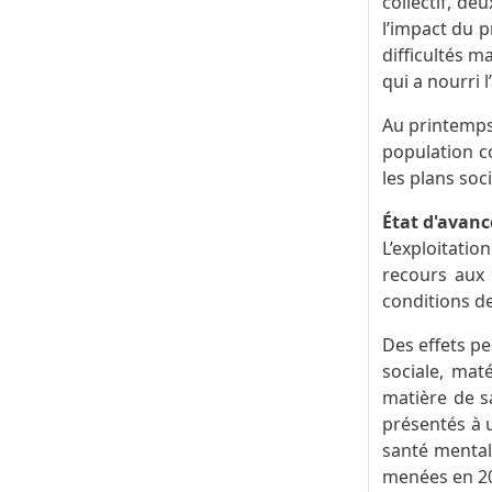
collectif, de
l’impact du p
difficultés m
qui a nourri l
Au printemps 
population co
les plans soc
État d'avan
L’exploitatio
recours aux s
conditions de
Des effets pe
sociale, mat
matière de sa
présentés à 
santé mental
menées en 20