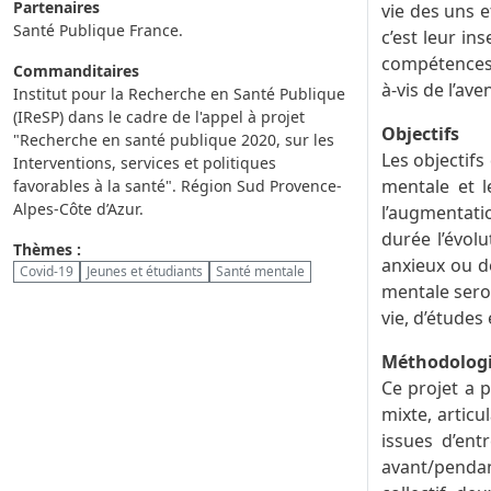
Partenaires
vie des uns 
Santé Publique France.
c’est leur in
compétences é
Commanditaires
à-vis de l’av
Institut pour la Recherche en Santé Publique
(IReSP) dans le cadre de l'appel à projet
Objectifs
"Recherche en santé publique 2020, sur les
Les objectifs
Interventions, services et politiques
mentale et l
favorables à la santé". Région Sud Provence-
Alpes-Côte d’Azur.
l’augmentatio
durée l’évol
Thèmes :
anxieux ou d
Covid-19
Jeunes et étudiants
Santé mentale
mentale seron
vie, d’études
Méthodolog
Ce projet a 
mixte, articu
issues d’ent
avant/pendan