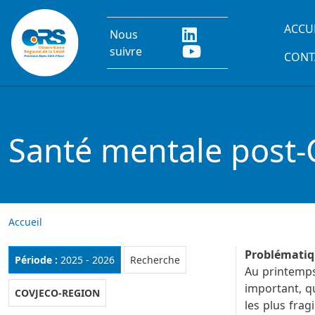
Aller au contenu principal
Main
ACCU
Nous
suivre
CONT
Santé mentale post-
Accueil
Problémati
Rubrique :
Période :
2025 - 2026
Recherche
Au printemps
important, q
COVJECO-REGION
les plus frag