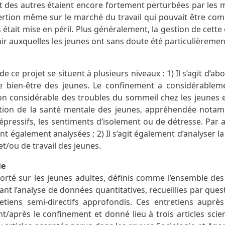
et des autres étaient encore fortement perturbées par les
sertion même sur le marché du travail qui pouvait être comp
tait mise en péril. Plus généralement, la gestion de cette cr
enir auxquelles les jeunes ont sans doute été particulièremen
 de ce projet se situent à plusieurs niveaux : 1) Il s’agit d’a
e bien-être des jeunes. Le confinement a considérableme
n considérable des troubles du sommeil chez les jeunes en 
ution de la santé mentale des jeunes, appréhendée nota
épressifs, les sentiments d’isolement ou de détresse. Par 
t également analysées ; 2) Il s’agit également d’analyser la 
 et/ou de travail des jeunes.
ie
porté sur les jeunes adultes, définis comme l’ensemble des
lant l’analyse de données quantitatives, recueillies par que
retiens semi-directifs approfondis. Ces entretiens auprè
t/après le confinement et donné lieu à trois articles sci