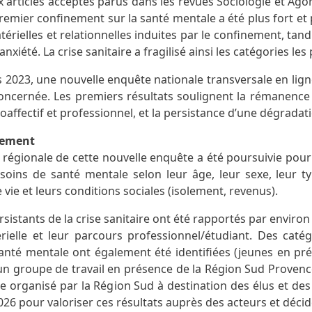
ux articles acceptés parus dans les revues Sociologie et A
remier confinement sur la santé mentale a été plus fort et p
atérielles et relationnelles induites par le confinement, tand
’anxiété. La crise sanitaire a fragilisé ainsi les catégories l
2023, une nouvelle enquête nationale transversale en ligne
ncernée. Les premiers résultats soulignent la rémanence de
ioaffectif et professionnel, et la persistance d’une dégrada
cement
n régionale de cette nouvelle enquête a été poursuivie pour
oins de santé mentale selon leur âge, leur sexe, leur type
 vie et leurs conditions sociales (isolement, revenus).
rsistants de la crise sanitaire ont été rapportés par environ 
érielle et leur parcours professionnel/étudiant. Des caté
nté mentale ont également été identifiées (jeunes en préca
un groupe de travail en présence de la Région Sud Provence
e organisé par la Région Sud à destination des élus et des
26 pour valoriser ces résultats auprès des acteurs et déci