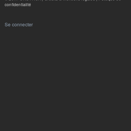
confidentialité
User account menu
Se connecter