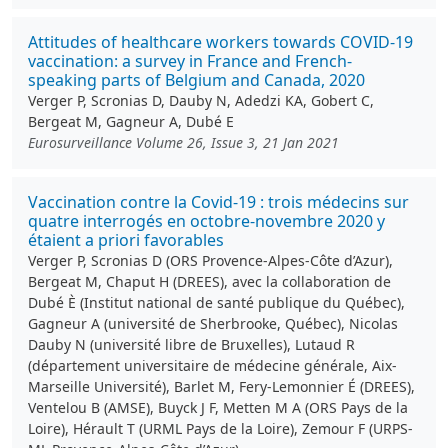
Attitudes of healthcare workers towards COVID-19
vaccination: a survey in France and French-
speaking parts of Belgium and Canada, 2020
Verger P, Scronias D, Dauby N, Adedzi KA, Gobert C,
Bergeat M, Gagneur A, Dubé E
Eurosurveillance Volume 26, Issue 3, 21 Jan 2021
Vaccination contre la Covid-19 : trois médecins sur
quatre interrogés en octobre-novembre 2020 y
étaient a priori favorables
Verger P, Scronias D (ORS Provence-Alpes-Côte d’Azur),
Bergeat M, Chaput H (DREES), avec la collaboration de
Dubé È (Institut national de santé publique du Québec),
Gagneur A (université de Sherbrooke, Québec), Nicolas
Dauby N (université libre de Bruxelles), Lutaud R
(département universitaire de médecine générale, Aix-
Marseille Université), Barlet M, Fery-Lemonnier É (DREES),
Ventelou B (AMSE), Buyck J F, Metten M A (ORS Pays de la
Loire), Hérault T (URML Pays de la Loire), Zemour F (URPS-