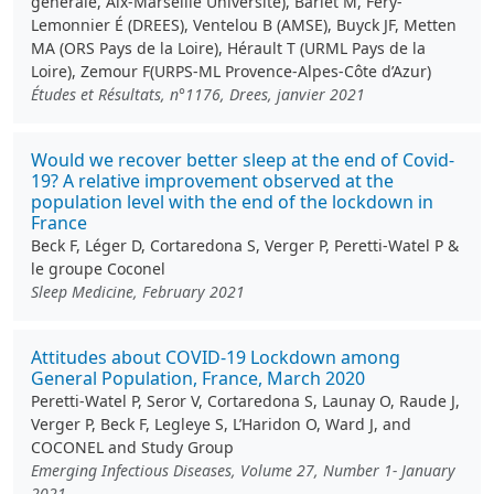
générale, Aix-Marseille Université), Barlet M, Fery-
Lemonnier É (DREES), Ventelou B (AMSE), Buyck JF, Metten
MA (ORS Pays de la Loire), Hérault T (URML Pays de la
Loire), Zemour F(URPS-ML Provence-Alpes-Côte d’Azur)
Études et Résultats, n°1176, Drees, janvier 2021
Would we recover better sleep at the end of Covid-
19? A relative improvement observed at the
population level with the end of the lockdown in
France
Beck F, Léger D, Cortaredona S, Verger P, Peretti-Watel P &
le groupe Coconel
Sleep Medicine, February 2021
Attitudes about COVID-19 Lockdown among
General Population, France, March 2020
Peretti-Watel P, Seror V, Cortaredona S, Launay O, Raude J,
Verger P, Beck F, Legleye S, L’Haridon O, Ward J, and
COCONEL and Study Group
Emerging Infectious Diseases, Volume 27, Number 1- January
2021