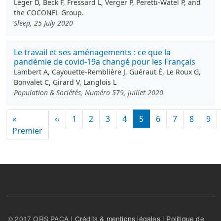
Léger D, Beck F, Fressard L, Verger P, Peretti-Watel P, and
the COCONEL Group.
Sleep, 25 July 2020
Le travail et ses aménagements : ce que la
pandémie de covid-19a changé pour les Français
Lambert A, Cayouette-Remblière J, Guéraut É, Le Roux G,
Bonvalet C, Girard V, Langlois L
Population & Sociétés, Numéro 579, juillet 2020
Pagination
Page précédente
«
‹‹
1
2
3
4
5
6
7
8
9
Première page
Premier
© 2017 ORS PACA |
Crédits & mentions légales
|
Politique de