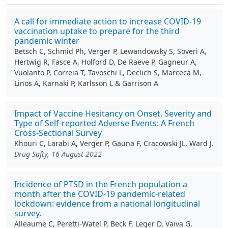
A call for immediate action to increase COVID-19
vaccination uptake to prepare for the third
pandemic winter
Betsch C, Schmid Ph, Verger P, Lewandowsky S, Soveri A,
Hertwig R, Fasce A, Holford D, De Raeve P, Gagneur A,
Vuolanto P, Correia T, Tavoschi L, Declich S, Marceca M,
Linos A, Karnaki P, Karlsson L & Garrison A
Impact of Vaccine Hesitancy on Onset, Severity and
Type of Self-reported Adverse Events: A French
Cross-Sectional Survey
Khouri C, Larabi A, Verger P, Gauna F, Cracowski JL, Ward J.
Drug Safty, 16 August 2022
Incidence of PTSD in the French population a
month after the COVID-19 pandemic-related
lockdown: evidence from a national longitudinal
survey.
Alleaume C, Peretti-Watel P, Beck F, Leger D, Vaiva G,