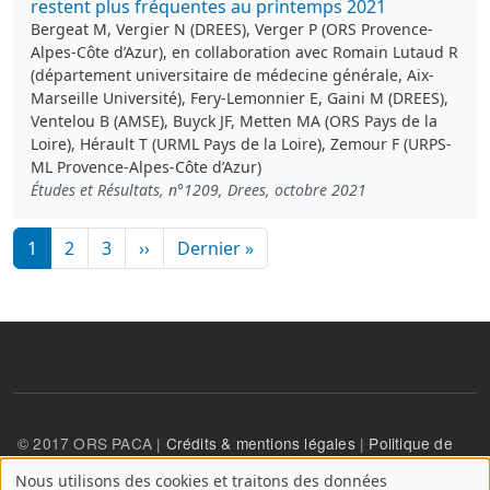
restent plus fréquentes au printemps 2021
Bergeat M, Vergier N (DREES), Verger P (ORS Provence-
Alpes-Côte d’Azur), en collaboration avec Romain Lutaud R
(département universitaire de médecine générale, Aix-
Marseille Université), Fery-Lemonnier E, Gaini M (DREES),
Ventelou B (AMSE), Buyck JF, Metten MA (ORS Pays de la
Loire), Hérault T (URML Pays de la Loire), Zemour F (URPS-
ML Provence-Alpes-Côte d’Azur)
Études et Résultats, n°1209, Drees, octobre 2021
Pagination
Page suivante
Dernière page
1
2
3
››
Dernier »
© 2017 ORS PACA |
Crédits & mentions légales
|
Politique de
confidentialité
Nous utilisons des cookies et traitons des données