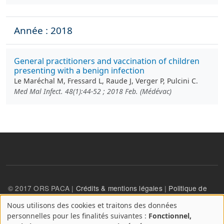
Année : 2018
General practitioners and vaccination of children
presenting with a benign infection
Le Maréchal M, Fressard L, Raude J, Verger P, Pulcini C.
Med Mal Infect. 48(1):44-52 ; 2018 Feb. (Médévac)
© 2017 ORS PACA |
Crédits & mentions légales
|
Politique de
confidentialité
Nous utilisons des cookies et traitons des données
A
personnelles pour les finalités suivantes :
Fonctionnel,
propos