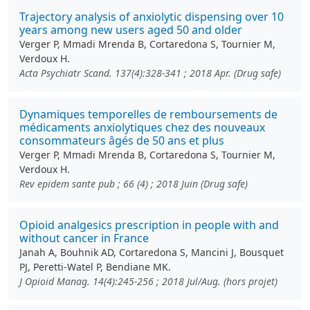
Trajectory analysis of anxiolytic dispensing over 10
years among new users aged 50 and older
Verger P, Mmadi Mrenda B, Cortaredona S, Tournier M,
Verdoux H.
Acta Psychiatr Scand. 137(4):328-341 ; 2018 Apr. (Drug safe)
Dynamiques temporelles de remboursements de
médicaments anxiolytiques chez des nouveaux
consommateurs âgés de 50 ans et plus
Verger P, Mmadi Mrenda B, Cortaredona S, Tournier M,
Verdoux H.
Rev epidem sante pub ; 66 (4) ; 2018 Juin (Drug safe)
Opioid analgesics prescription in people with and
without cancer in France
Janah A, Bouhnik AD, Cortaredona S, Mancini J, Bousquet
PJ, Peretti-Watel P, Bendiane MK.
J Opioid Manag. 14(4):245-256 ; 2018 Jul/Aug. (hors projet)