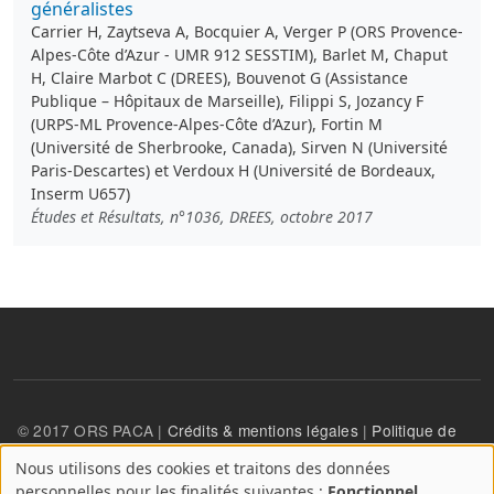
généralistes
Carrier H, Zaytseva A, Bocquier A, Verger P (ORS Provence-
Alpes-Côte d’Azur - UMR 912 SESSTIM), Barlet M, Chaput
H, Claire Marbot C (DREES), Bouvenot G (Assistance
Publique – Hôpitaux de Marseille), Filippi S, Jozancy F
(URPS-ML Provence-Alpes-Côte d’Azur), Fortin M
(Université de Sherbrooke, Canada), Sirven N (Université
Paris-Descartes) et Verdoux H (Université de Bordeaux,
Inserm U657)
Études et Résultats, n°1036, DREES, octobre 2017
© 2017 ORS PACA |
Crédits & mentions légales
|
Politique de
confidentialité
Nous utilisons des cookies et traitons des données
A
personnelles pour les finalités suivantes :
Fonctionnel,