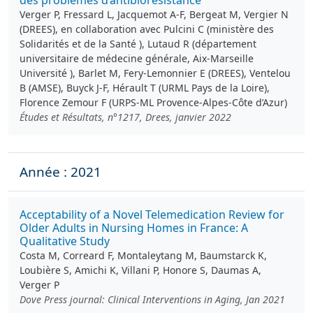
des problèmes d’antibiorésistance
Verger P, Fressard L, Jacquemot A-F, Bergeat M, Vergier N
(DREES), en collaboration avec Pulcini C (ministère des
Solidarités et de la Santé ), Lutaud R (département
universitaire de médecine générale, Aix-Marseille
Université ), Barlet M, Fery-Lemonnier E (DREES), Ventelou
B (AMSE), Buyck J-F, Hérault T (URML Pays de la Loire),
Florence Zemour F (URPS-ML Provence-Alpes-Côte d’Azur)
Études et Résultats, n°1217, Drees, janvier 2022
Année : 2021
Acceptability of a Novel Telemedication Review for
Older Adults in Nursing Homes in France: A
Qualitative Study
Costa M, Correard F, Montaleytang M, Baumstarck K,
Loubière S, Amichi K, Villani P, Honore S, Daumas A,
Verger P
Dove Press journal: Clinical Interventions in Aging, Jan 2021