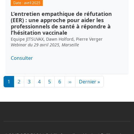
Date :
avril 2025
L’entretien empathique de réfutation
(EER) : une approche pour aider les
professionnels de santé à répondre à
l’hésitation vaccinale
Equipe JITSUVAX, Dawn Holford, Pierre Verger
Webinar du 29 avril 2025, Marseille
Consulter
Pagination
Page suivante
Dernière page
1
2
3
4
5
6
››
Dernier »