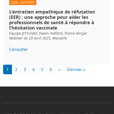
Date :
avril 2025
L’entretien empathique de réfutation
(EER) : une approche pour aider les
professionnels de santé à répondre à
l’hésitation vaccinale
Equipe JITSUVAX, Dawn Holford, Pierre Verger
Webinar du 29 avril 2025, Marseille
Consulter
Pagination
Page suivante
Dernière page
1
2
3
4
5
6
››
Dernier »