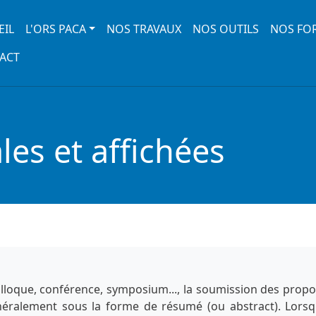
 navigation
EIL
L'ORS PACA
NOS TRAVAUX
NOS OUTILS
NOS FO
ACT
es et affichées
lloque, conférence, symposium..., la soumission des propo
énéralement sous la forme de résumé (ou abstract). Lorsq