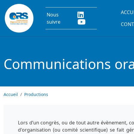
Aller au contenu principal
Main
ACCU
Nous
suivre
CONT
Communications oral
Accueil
Productions
Lors d’un congrès, ou de tout autre évènement, co
d'organisation (ou comité scientifique) se fait g