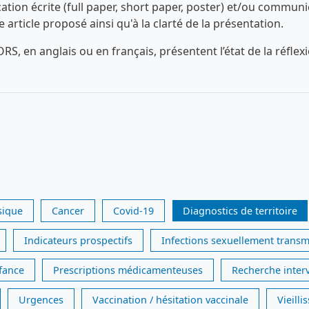
n écrite (full paper, short paper, poster) et/ou communica
ue article proposé ainsi qu'à la clarté de la présentation.
RS, en anglais ou en français, présentent l’état de la réfl
sique
Cancer
Covid-19
Diagnostics de territoire
Indicateurs prospectifs
Infections sexuellement transm
nfance
Prescriptions médicamenteuses
Recherche inter
Urgences
Vaccination / hésitation vaccinale
Vieill