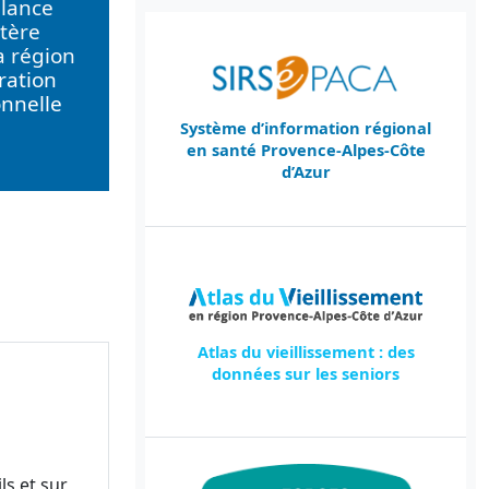
llance
tère
a région
ration
onnelle
Système d’information régional
en santé Provence-Alpes-Côte
d’Azur
Atlas du vieillissement : des
données sur les seniors
ls et sur