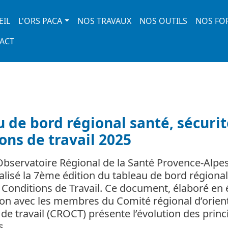
 navigation
EIL
L'ORS PACA
NOS TRAVAUX
NOS OUTILS
NOS FO
ACT
 de bord régional santé, sécurit
ons de travail 2025
’Observatoire Régional de la Santé Provence-Alpe
éalisé la 7ème édition du tableau de bord régional
t Conditions de Travail. Ce document, élaboré en 
ion avec les membres du Comité régional d’orien
de travail (CROCT) présente l’évolution des princ
ns…