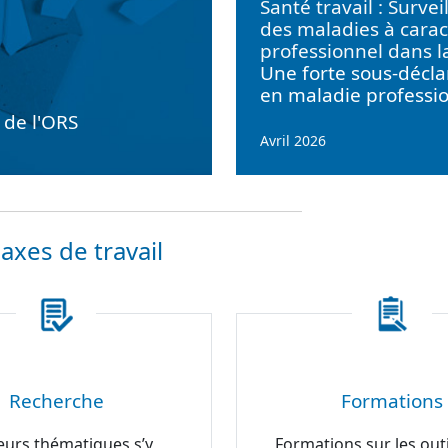
Santé travail : Survei
des maladies à carac
professionnel dans l
Une forte sous-décla
en maladie professi
e de l'ORS
Avril 2026
axes de travail
Recherche
Formations
eurs thématiques s’y
Formations sur les outi