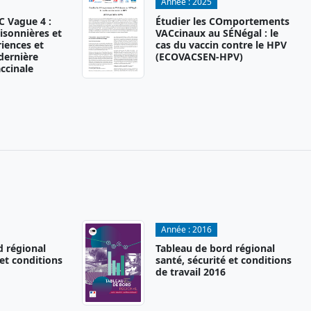
Année :
2025
 Vague 4 :
Étudier les COmportements
isonnières et
VACcinaux au SÉNégal : le
iences et
cas du vaccin contre le HPV
 dernière
(ECOVACSEN-HPV)
ccinale
Année :
2016
d régional
Tableau de bord régional
 et conditions
santé, sécurité et conditions
de travail 2016