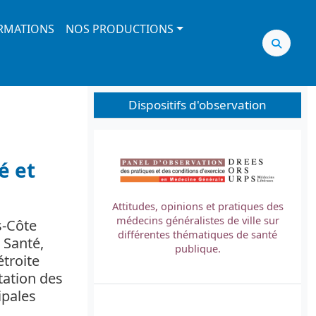
RMATIONS
NOS PRODUCTIONS
Dispositifs d'observation
Image
é et
Attitudes, opinions et pratiques des
médecins généralistes de ville sur
s-Côte
L
différentes thématiques de santé
 Santé,
t
publique.
étroite
tation des
ipales