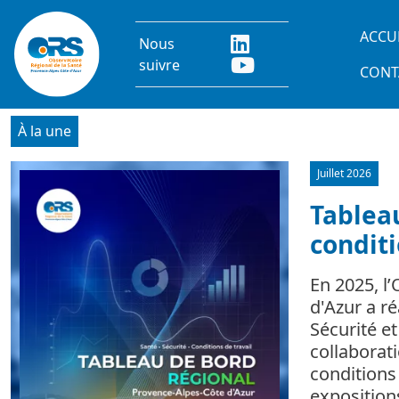
Aller au contenu principal
Main
ACCU
Nous
suivre
CONT
À la une
Juillet 2026
Image
Tableau
conditi
En 2025, l
d'Azur a r
Sécurité e
collaborat
conditions 
expositio