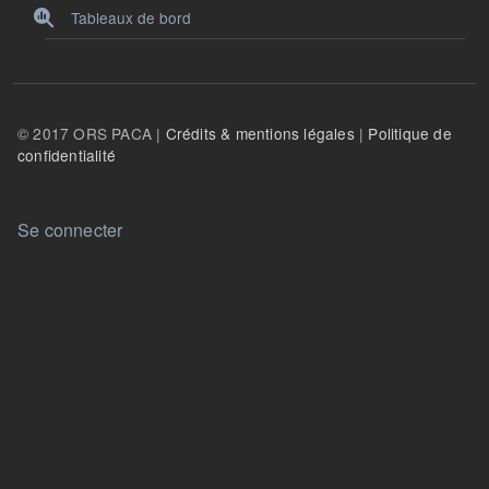
Tableaux de bord
© 2017 ORS PACA |
Crédits & mentions légales
|
Politique de
confidentialité
User account menu
Se connecter