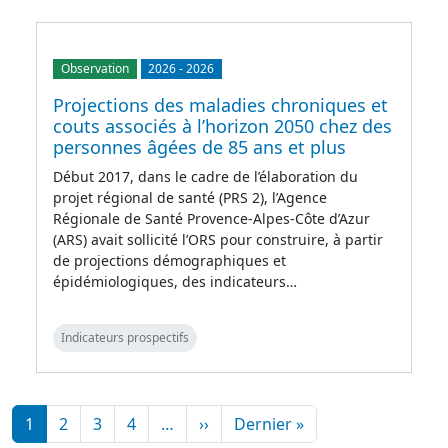
Observation
2026
-
2026
Projections des maladies chroniques et
couts associés à l’horizon 2050 chez des
personnes âgées de 85 ans et plus
Début 2017, dans le cadre de l’élaboration du
projet régional de santé (PRS 2), l’Agence
Régionale de Santé Provence-Alpes-Côte d’Azur
(ARS) avait sollicité l’ORS pour construire, à partir
de projections démographiques et
épidémiologiques, des indicateurs…
Indicateurs prospectifs
Pagination
Page suivante
Dernière page
1
2
3
4
…
››
Dernier »