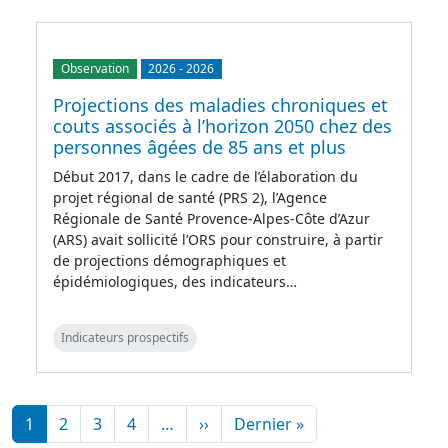
Observation
2026
-
2026
Projections des maladies chroniques et
couts associés à l’horizon 2050 chez des
personnes âgées de 85 ans et plus
Début 2017, dans le cadre de l’élaboration du
projet régional de santé (PRS 2), l’Agence
Régionale de Santé Provence-Alpes-Côte d’Azur
(ARS) avait sollicité l’ORS pour construire, à partir
de projections démographiques et
épidémiologiques, des indicateurs…
Indicateurs prospectifs
Pagination
Page suivante
Dernière page
1
2
3
4
…
››
Dernier »