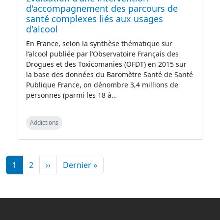
d'accompagnement des parcours de
santé complexes liés aux usages
d'alcool
En France, selon la synthèse thématique sur
l’alcool publiée par l’Observatoire Français des
Drogues et des Toxicomanies (OFDT) en 2015 sur
la base des données du Baromètre Santé de Santé
Publique France, on dénombre 3,4 millions de
personnes (parmi les 18 à…
Addictions
Pagination
Page suivante
Dernière page
1
2
››
Dernier »