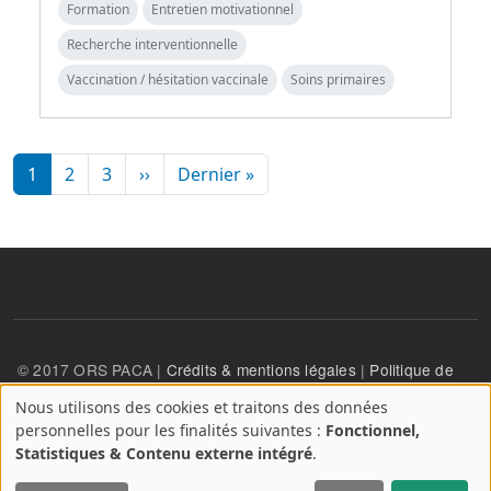
Formation
Entretien motivationnel
Recherche interventionnelle
Vaccination / hésitation vaccinale
Soins primaires
Pagination
Page suivante
Dernière page
1
2
3
››
Dernier »
© 2017 ORS PACA |
Crédits & mentions légales
|
Politique de
confidentialité
Nous utilisons des cookies et traitons des données
A
personnelles pour les finalités suivantes :
Fonctionnel,
propos
User account menu
Statistiques & Contenu externe intégré
.
Se connecter
des