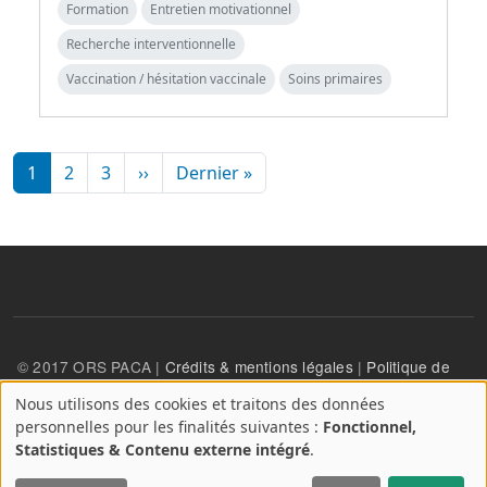
Formation
Entretien motivationnel
Recherche interventionnelle
Vaccination / hésitation vaccinale
Soins primaires
Pagination
Page suivante
Dernière page
1
2
3
››
Dernier »
© 2017 ORS PACA |
Crédits & mentions légales
|
Politique de
confidentialité
Nous utilisons des cookies et traitons des données
A
personnelles pour les finalités suivantes :
Fonctionnel,
propos
User account menu
Statistiques & Contenu externe intégré
.
Se connecter
des