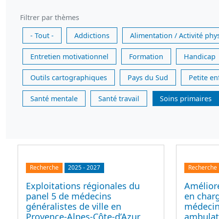
Filtrer par thèmes
- Tout -
Addictions
Alimentation / Activité phy
Entretien motivationnel
Formation
Handicap
Outils cartographiques
Pays du Sud
Petite e
Santé mentale
Santé travail
Soins primaires
Recherche
2025
-
2027
Recherche
Exploitations régionales du
Améliore
panel 5 de médecins
en char
généralistes de ville en
médecin
Provence-Alpes-Côte-d’Azur
ambulato