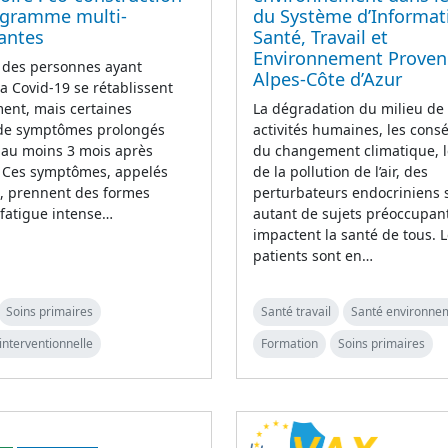
ogramme multi-
du Système d’Informat
antes
Santé, Travail et
Environnement Proven
 des personnes ayant
Alpes-Côte d’Azur
la Covid-19 se rétablissent
ent, mais certaines
La dégradation du milieu de v
 de symptômes prolongés
activités humaines, les con
 au moins 3 mois après
du changement climatique, l
n. Ces symptômes, appelés
de la pollution de l’air, des
g, prennent des formes
perturbateurs endocriniens 
(fatigue intense…
autant de sujets préoccupan
impactent la santé de tous. 
patients sont en…
Soins primaires
Santé travail
Santé environne
interventionnelle
Formation
Soins primaires