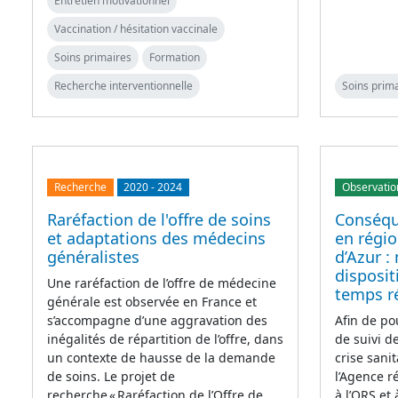
Entretien motivationnel
Vaccination / hésitation vaccinale
Soins primaires
Formation
Recherche interventionnelle
Soins prim
Recherche
2020
-
2024
Observatio
Raréfaction de l'offre de soins
Conséqu
et adaptations des médecins
en régi
généralistes
d’Azur :
disposit
Une raréfaction de l’offre de médecine
temps r
générale est observée en France et
s’accompagne d’une aggravation des
Afin de po
inégalités de répartition de l’offre, dans
de suivi d
un contexte de hausse de la demande
crise sanit
de soins. Le projet de
l’Agence 
recherche « Raréfaction de l’Offre de
à l’ORS et