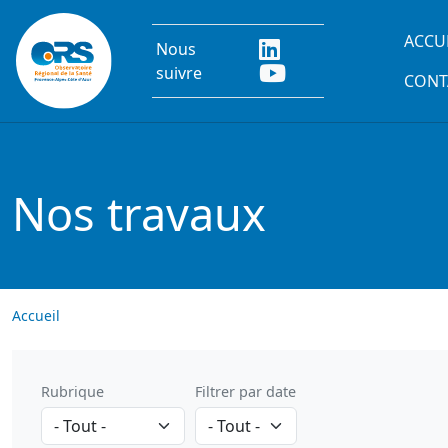
Aller au contenu principal
Main
ACCU
Nous
suivre
CONT
Nos travaux
Accueil
Rubrique
Filtrer par date