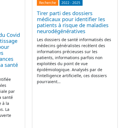
Recherche
2022
-
2025
Tirer parti des dossiers
médicaux pour identifier les
patients à risque de maladies
neurodégénératives
 du Covid
Les dossiers de santé informatisés des
ntissage
médecins généralistes recèlent des
pour
informations précieuses sur les
es
patients, informations parfois non
sances
exploitées du point de vue
la santé
épidémiologique. Analysés par de
l’intelligence artificielle, ces dossiers
ntifiée
pourraient…
ales
iale par
a santé
e à la
s. La
uverte