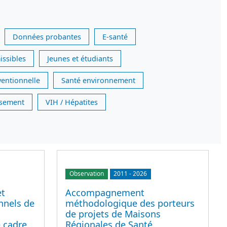
Données probantes
E-santé
issibles
Jeunes et étudiants
ventionnelle
Santé environnement
issement
VIH / Hépatites
Observation
2011
-
2026
et
Accompagnement
nnels de
méthodologique des porteurs
de projets de Maisons
 cadre
Régionales de Santé