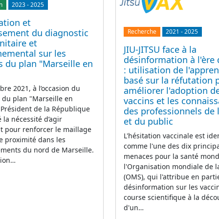
n
2023
-
2025
ation et
ssement du diagnostic
Recherche
2021
-
2025
nitaire et
JIU-JITSU face à la
nemental sur les
désinformation à l'ère
s du plan "Marseille en
: utilisation de l'appre
basé sur la réfutation 
re 2021, à l’occasion du
améliorer l'adoption d
du plan "Marseille en
vaccins et les connais
 Président de la République
des professionnels de 
 la nécessité d’agir
et du public
 pour renforcer le maillage
L'hésitation vaccinale est ide
e proximité dans les
comme l'une des dix princip
ements du nord de Marseille.
menaces pour la santé mond
tion…
l'Organisation mondiale de l
(OMS), qui l'attribue en parti
désinformation sur les vaccin
course scientifique à la déco
d'un…