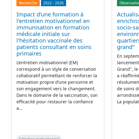
Recherche
2022
-
2026
Observatio
Impact d'une formation à
Actualis
l'entretien motivationnel en
enrichi
immunisation en formation
socio-sa
médicale initiale sur
environ
l'hésitation vaccinale des
quartier
patients consultant en soins
grand"
primaires
En septemb
L’entretien motivationnel (EM)
lancement 
correspond à un style de conversation
Grand", le
collaboratif permettant de renforcer la
a réaffirmé
motivation propre d’une personne et
résolument
son engagement vers le changement.
de soins d
Dans le domaine de la vaccination, son
arrondiss
efficacité pour restaurer la confiance
La popula
a…