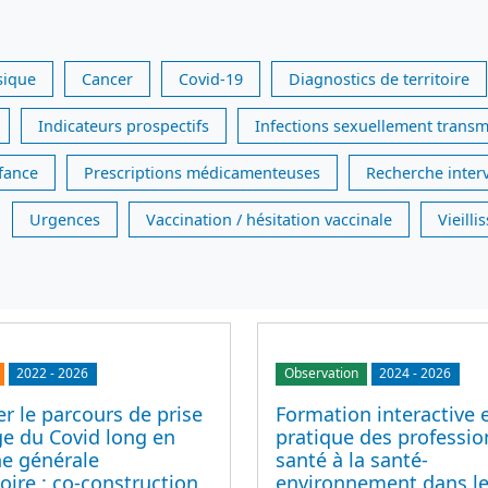
sique
Cancer
Covid-19
Diagnostics de territoire
Indicateurs prospectifs
Infections sexuellement transm
nfance
Prescriptions médicamenteuses
Recherche inter
Urgences
Vaccination / hésitation vaccinale
Vieill
2022
-
2026
Observation
2024
-
2026
r le parcours de prise
Formation interactive 
ge du Covid long en
pratique des professio
e générale
santé à la santé-
ire : co-construction
environnement dans le