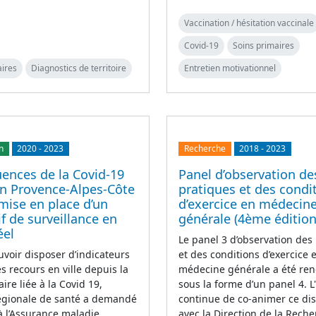
Vaccination / hésitation vaccinale
Covid-19
Soins primaires
aires
Diagnostics de territoire
Entretien motivationnel
n
2020
-
2023
Recherche
2018
-
2023
ences de la Covid-19
Panel d’observation de
on Provence-Alpes-Côte
pratiques et des condi
 mise en place d’un
d’exercice en médecin
if de surveillance en
générale (4ème édition
éel
Le panel 3 d’observation des
uvoir disposer d’indicateurs
et des conditions d’exercice 
es recours en ville depuis la
médecine générale a été ren
aire liée à la Covid 19,
sous la forme d’un panel 4. 
régionale de santé a demandé
continue de co-animer ce disp
 à l’Assurance maladie
avec la Direction de la Rech