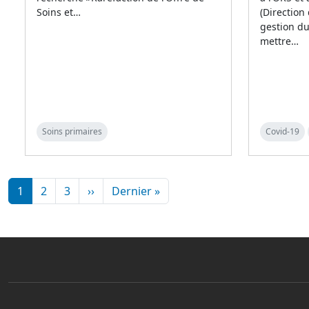
Soins et…
(Direction
gestion d
mettre…
Soins primaires
Covid-19
Pagination
Page suivante
Dernière page
1
2
3
››
Dernier »