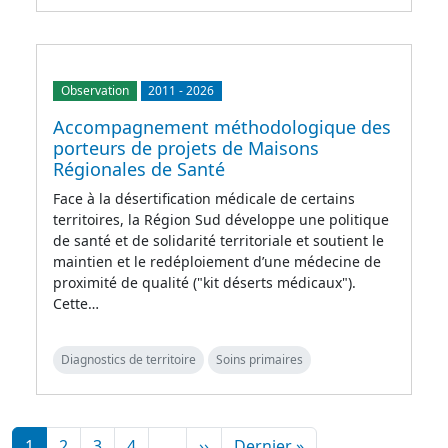
Observation
2011
-
2026
Accompagnement méthodologique des
porteurs de projets de Maisons
Régionales de Santé
Face à la désertification médicale de certains
territoires, la Région Sud développe une politique
de santé et de solidarité territoriale et soutient le
maintien et le redéploiement d’une médecine de
proximité de qualité ("kit déserts médicaux").
Cette…
Diagnostics de territoire
Soins primaires
Pagination
Page suivante
Dernière page
1
2
3
4
…
››
Dernier »