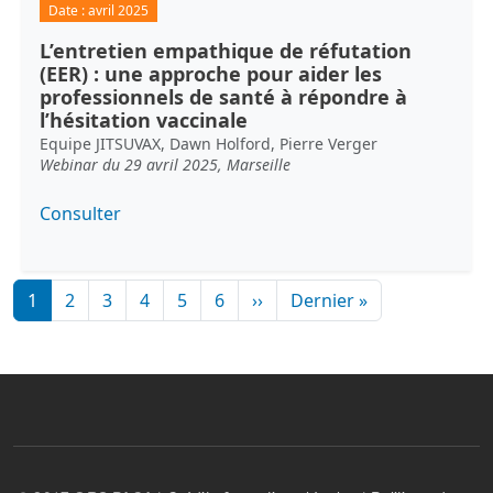
Date :
avril 2025
L’entretien empathique de réfutation
(EER) : une approche pour aider les
professionnels de santé à répondre à
l’hésitation vaccinale
Equipe JITSUVAX, Dawn Holford, Pierre Verger
Webinar du 29 avril 2025, Marseille
Consulter
Pagination
Page suivante
Dernière page
1
2
3
4
5
6
››
Dernier »