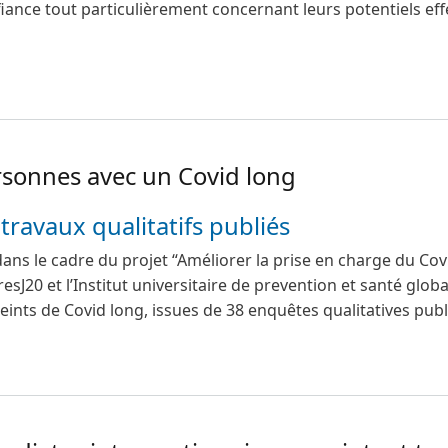
ance tout particulièrement concernant leurs potentiels eff
e réalisées en France sur la vaccination
rsonnes avec un Covid long
travaux qualitatifs publiés
 dans le cadre du projet “Améliorer la prise en charge du C
esJ20 et l’Institut universitaire de prevention et santé glo
teints de Covid long, issues de 38 enquêtes qualitatives pub
 personnes avec un Covid long