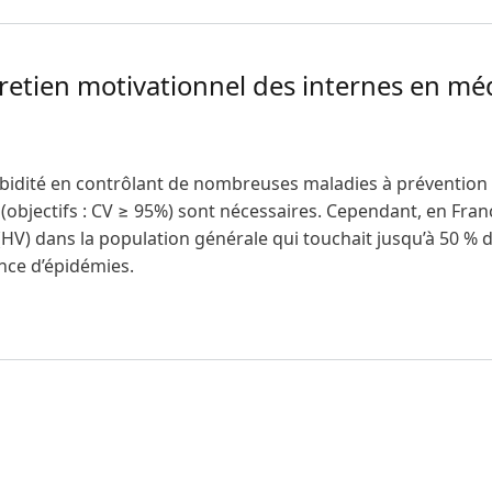
retien motivationnel des internes en méd
orbidité en contrôlant de nombreuses maladies à prévention 
s (objectifs : CV ≥ 95%) sont nécessaires. Cependant, en F
 (HV) dans la population générale qui touchait jusqu’à 50 % 
nce d’épidémies.
ntretien motivationnel des internes en médecine générale su