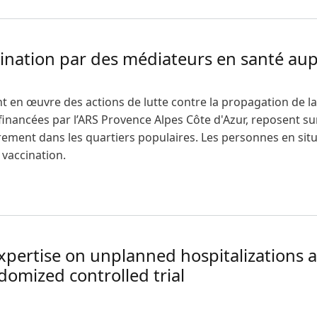
ccination par des médiateurs en santé aup
en œuvre des actions de lutte contre la propagation de la 
 financées par l’ARS Provence Alpes Côte d'Azur, reposent sur
lièrement dans les quartiers populaires. Les personnes en si
 vaccination.
vaccination par des médiateurs en santé auprès de publics pr
expertise on unplanned hospitalizations
domized controlled trial
e-expertise on unplanned hospitalizations at 3 months of n