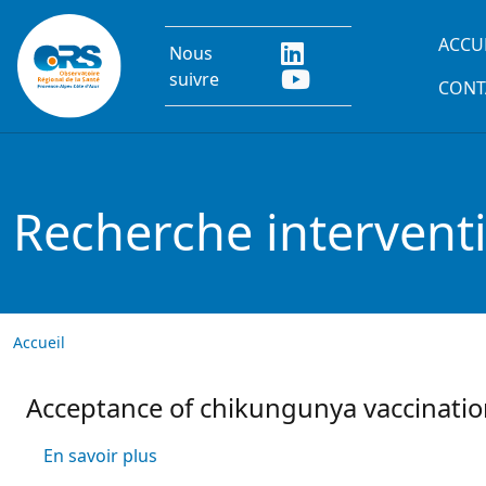
Aller au contenu principal
Main
ACCU
Nous
suivre
CONT
Recherche intervent
Accueil
Acceptance of chikungunya vaccination
sur Acceptance of chikungunya vaccinati
En savoir plus