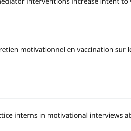
mediator interventions increase intent t
 mediator interventions increase intent to vaccinate among
etien motivationnel en vaccination sur l
tretien motivationnel en vaccination sur les populations de
tice interns in motivational interviews a
actice interns in motivational interviews about vaccination