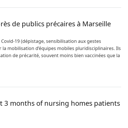
rès de publics précaires à Marseille
Covid-19 (dépistage, sensibilisation aux gestes
 la mobilisation d’équipes mobiles pluridisciplinaires. Ils
tuation de précarité, souvent moins bien vaccinées que la
écaires à Marseille
 at 3 months of nursing homes patients
ursing homes patients (TEM-EHPAD): study protocol for a ra