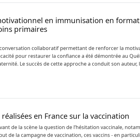
otivationnel en immunisation en formatio
oins primaires
e conversation collaboratif permettant de renforcer la mot
ficacité pour restaurer la confiance a été démontrée au Q
aternité. Le succès de cette approche a conduit son auteur
 motivationnel en immunisation en formation médicale initia
réalisées en France sur la vaccination
evant de la scène la question de l’hésitation vaccinale, no
ébut de la campagne de vaccination, ces vaccins - en particu