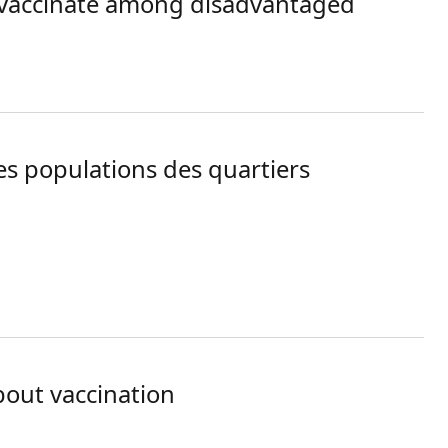
o vaccinate among disadvantaged
 disadvantaged individuals
es populations des quartiers
s quartiers défavorisés de Marseille
bout vaccination