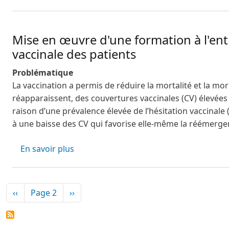
Mise en œuvre d'une formation à l'ent
vaccinale des patients
Problématique
La vaccination a permis de réduire la mortalité et la m
réapparaissent, des couvertures vaccinales (CV) élevée
raison d’une prévalence élevée de l’hésitation vaccinale
à une baisse des CV qui favorise elle-même la réémerge
sur Mise en œuvre d'une formation à l'e
En savoir plus
Pagination
Page précédente
Page suivante
‹‹
Page 2
››