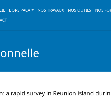
 navigation
EIL
L'ORS PACA
NOS TRAVAUX
NOS OUTILS
NOS FO
ACT
ionnelle
: a rapid survey in Reunion island duri
on: a rapid survey in Reunion island during an epidemic