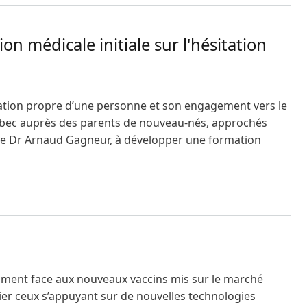
n médicale initiale sur l'hésitation
ivation propre d’une personne et son engagement vers le
uébec auprès des parents de nouveau-nés, approchés
, le Dr Arnaud Gagneur, à développer une formation
le sur l'hésitation vaccinale des patients consultant en so
tamment face aux nouveaux vaccins mis sur le marché
lier ceux s’appuyant sur de nouvelles technologies