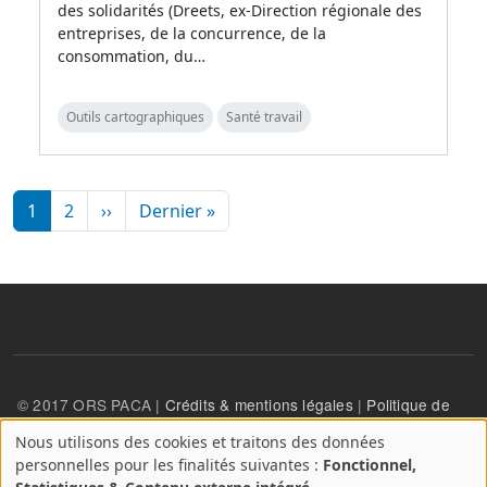
des solidarités (Dreets, ex-Direction régionale des
entreprises, de la concurrence, de la
consommation, du…
Outils cartographiques
Santé travail
Pagination
Page suivante
Dernière page
1
2
››
Dernier »
© 2017 ORS PACA |
Crédits & mentions légales
|
Politique de
confidentialité
Nous utilisons des cookies et traitons des données
A
personnelles pour les finalités suivantes :
Fonctionnel,
propos