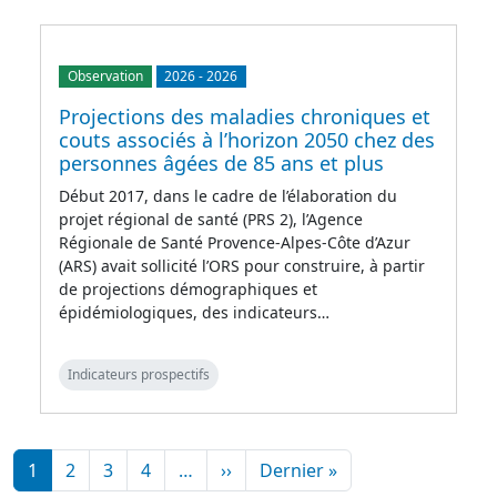
Observation
2026
-
2026
Projections des maladies chroniques et
couts associés à l’horizon 2050 chez des
personnes âgées de 85 ans et plus
Début 2017, dans le cadre de l’élaboration du
projet régional de santé (PRS 2), l’Agence
Régionale de Santé Provence-Alpes-Côte d’Azur
(ARS) avait sollicité l’ORS pour construire, à partir
de projections démographiques et
épidémiologiques, des indicateurs…
Indicateurs prospectifs
Pagination
Page suivante
Dernière page
1
2
3
4
…
››
Dernier »